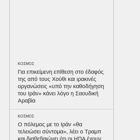
ΥΓΕΙΑ
Τα 4 φ
σάκχαρο
στην κο
ΟΙΚΟΝΟΜ
Το παρα
ΚΟΣΜΟΣ
τουρισμ
Για επικείμενη επίθεση στο έδαφός
φέρνου
Δε
της από τους Χούθι και ιρακινές
οργανώσεις «υπό την καθοδήγηση
του Ιράν» κάνει λόγο η Σαουδική
Αραβία
ΚΟΣΜΟΣ
Ο πόλεμος με το Ιράν «θα
τελειώσει σύντομα», λέει ο Τραμπ
και διαβεβαιώνει ότι οι ΗΠΑ έχουν