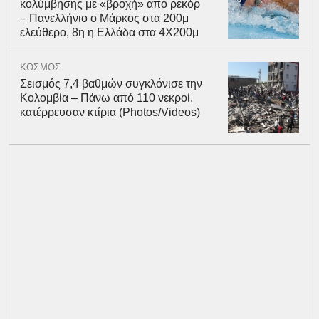
κολύμβησης με «βροχή» από ρεκόρ
– Πανελλήνιο ο Μάρκος στα 200μ
ελεύθερο, 8η η Ελλάδα στα 4Χ200μ
ΚΟΣΜΟΣ
Σεισμός 7,4 βαθμών συγκλόνισε την
Κολομβία – Πάνω από 110 νεκροί,
κατέρρευσαν κτίρια (Photos/Videos)