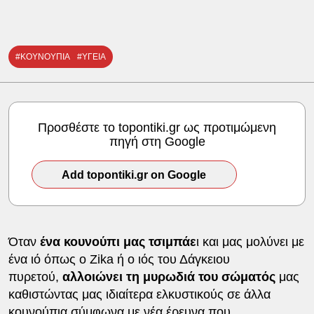
#ΚΟΥΝΟΥΠΙΑ
#ΥΓΕΙΑ
Προσθέστε το topontiki.gr ως προτιμώμενη
πηγή στη Google
Add topontiki.gr on Google
Όταν
ένα κουνούπι μας τσιμπάε
ι και μας μολύνει με
ένα ιό όπως ο Zika ή ο ιός του Δάγκειου
πυρετού,
αλλοιώνει τη μυρωδιά του σώματός
μας
καθιστώντας μας ιδιαίτερα ελκυστικούς σε άλλα
κουνούπια σύμφωνα με νέα έρευνα που