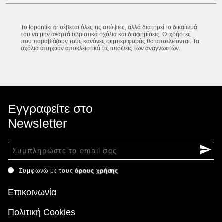
Το topontiki.gr σέβεται όλες τις απόψεις, αλλά διατηρεί το δικαίωμά
του να μην αναρτά υβριστικά σχόλια και διαφημίσεις. Οι χρήστες
που παραβιάζουν τους κανόνες συμπεριφοράς θα αποκλείονται. Τα
σχόλια απηχούν αποκλειστικά τις απόψεις των αναγνωστών.
Εγγραφείτε στο
Newsletter
Συμφωνώ με τους
όρους χρήσης
Επικοινωνία
Πολιτική Cookies