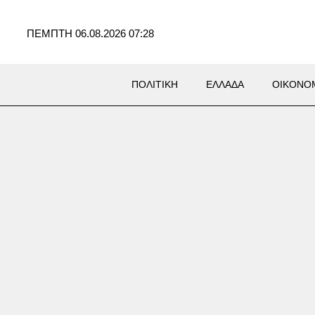
ΠΕΜΠΤΗ 06.08.2026 07:28
ΠΟΛΙΤΙΚΗ
ΕΛΛΑΔΑ
ΟΙΚΟΝΟ
ή ταινίας: «Ο παραχαράκτης»
λαστογραφία ως έργο τέχνης
s/video)