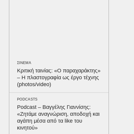
«Χτυπήσ
ήταν ελ
διερμη
Ψάθα
ΑΘΛΗΤΙΚ
«Ντοπα
τον Γύ
οι αθλ
ΣΙΝΕΜΑ
στηθόδ
Κριτική ταινίας: «Ο παραχαράκτης»
ταχύτη
– Η πλαστογραφία ως έργο τέχνης
(photos/video)
ΑΘΛΗΤΙΚ
Παναθη
PODCASTS
υπερσύ
Podcast – Βαγγέλης Γιαννίσης:
550.00
«Ζητάμε αναγνώριση, αποδοχή και
Παρθεν
Δε
αγάπη μέσα από τα like του
κινητού»