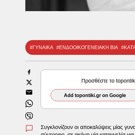
credit: pixabay
#ΓΥΝΑΙΚΑ
#ΕΝΔΟΟΙΚΟΓΕΝΕΙΑΚΗ ΒΙΑ
#ΚΑΤ
Προσθέστε το toponti
Add topontiki.gr on Google
Συγκλονίζουν οι αποκαλύψεις μίας γυνα
σύντροφο, σε ακόμη μία
καταγγελία
γι