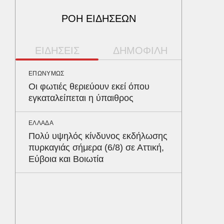
ΡΟΗ ΕΙΔΗΣΕΩΝ
ΕΙΔΗΣΕΙΣ
ΔΗΜΟΦΙΛΗ
ΕΠΩΝΥΜΩΣ
ΥΓΕΙΑ
Οι φωτιές θεριεύουν εκεί όπου
Το συσ
εγκαταλείπεται η ύπαιθρος
ρίχνει 
προστα
ΕΛΛΑΔΑ
Πολύ υψηλός κίνδυνος εκδήλωσης
ΠΑΡΑΠΟΛ
πυρκαγιάς σήμερα (6/8) σε Αττική,
Ο Γιάν
Εύβοια και Βοιωτία
νοσηλε
Νοσοκο
«ευχαρ
προσω
ΕΛΛΑΔΑ