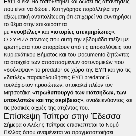
ΕΥΠ
κι εκεί θα τοποθετηθεί και δώσει τις απαντήσεις
που είναι να δώσει. Κατηγόρησε παράλληλα την
αξιωματική αντιπολίτευση ότι επιχειρεί να συντηρήσει
το θέμα στην επικαιρότητα
με
«νουβέλες»
και
«ιστορίες ατεκμηρίωτες».
Ο ΣΥΡΙΖΑ πάντως που αυτή την εβδομάδα πιέζει με
ερωτήματα που απορρέουν από τις αποκαλύψεις του
Κυριακάτικου Βήματος και του Documento ζητώντας
τα στοιχεία των αποσπασμένων αστυνομικών που
«δούλεψαν» το predator σε χώρο της ΕΥΠ και για τις
«διπλές» παρακολουθήσεις EYΠ predator 5
τουλάχιστον προσώπων, αποκαλεί πλέον τον
Μητσοτάκη
«πρωθυπουργό των Πάτσηδων, των
υποκλοπών και της ακρίβειας»
, αναδεικνύοντας και
τις βασικές αιχμές της ατζέντας του.
Επίσκεψη Τσίπρα στην Έδεσσα
Σήμερα ο Αλέξης Τσίπρας επισκέπτεται το Νομό
Πέλλας όπου αναμένεται να πραγματοποιήσει