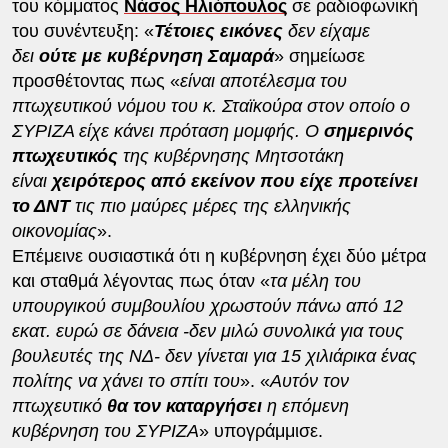
του κόμματος
Νάσος Ηλιόπουλος
σε ραδιοφωνική
του συνέντευξη: «
Τέτοιες εικόνες
δεν είχαμε
δει
ούτε με κυβέρνηση Σαμαρά
» σημείωσε
προσθέτοντας πως «
είναι αποτέλεσμα του
πτωχευτικού νόμου του κ. Σταϊκούρα στον οποίο ο
ΣΥΡΙΖΑ είχε κάνει πρόταση μομφής. Ο
σημερινός
πτωχευτικός
της κυβέρνησης Μητσοτάκη
είναι
χειρότερος
από εκείνον που είχε προτείνει
το ΔΝΤ
τις πιο μαύρες μέρες της ελληνικής
οικονομίας
».
Επέμεινε ουσιαστικά ότι η κυβέρνηση έχει δύο μέτρα
και σταθμά λέγοντας πως όταν «
τα μέλη του
υπουργικού συμβουλίου χρωστούν πάνω από 12
εκατ. ευρώ σε δάνεια -δεν μιλώ συνολικά για τους
βουλευτές της ΝΔ- δεν γίνεται για 15 χιλιάρικα ένας
πολίτης να χάνει το σπίτι του
». «
Αυτόν τον
πτωχευτικό
θα τον καταργήσει
η επόμενη
κυβέρνηση του ΣΥΡΙΖΑ
» υπογράμμισε.