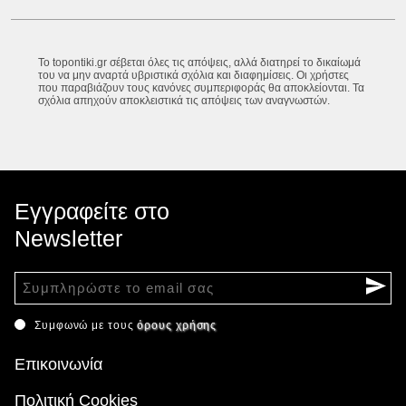
Το topontiki.gr σέβεται όλες τις απόψεις, αλλά διατηρεί το δικαίωμά
του να μην αναρτά υβριστικά σχόλια και διαφημίσεις. Οι χρήστες
που παραβιάζουν τους κανόνες συμπεριφοράς θα αποκλείονται. Τα
σχόλια απηχούν αποκλειστικά τις απόψεις των αναγνωστών.
Εγγραφείτε στο
Newsletter
Συμφωνώ με τους
όρους χρήσης
Επικοινωνία
Πολιτική Cookies