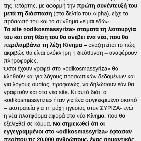
της Τετάρτης, με αφορμή την
πρώτη συνέντευξή του
μετά τη διάσπαση
(στο δελτίο του Alpha), είχε το
πρόσωπό του και το σύνθημα «είμαι εδώ».
Το site «odikosmassyriza» σταματά τη λειτουργία
του και στη θέση του θα ανέβει ένα νέο, που θα
περιλαμβάνει τη λέξη Κίνημα
– αναζητείται το πώς
ακριβώς θα είναι ολόκληρη η διεύθυνση – αναφέρουν
πληροφορίες.
Όσοι έχουν γραφεί στο «odikosmassyriza» θα
κληθούν και για λόγους προσωπικών δεδομένων και
για λόγους ουσίας, προφανώς, να δηλώσουν εάν θα
γραφτούν και στο νέο site. Κι αυτό διότι ο
«odikosmassyriza» ήταν για ένα συγκεκριμένο σκοπό
– εκστρατεία για τη μάχη ηγεσίας στον ΣΥΡΙΖΑ- ενώ
η νέα πλατφόρμα αφορά στο νέο Κίνημα, που θα
εξελιχθεί σε κόμμα.
Να σημειωθεί ότι οι
εγγεγραμμένοι στο «odikosmassyriza» έφτασαν
περίπου τις 20.000 ανθρώπους, ένας σημαντικός