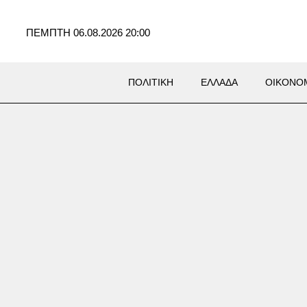
ΠΕΜΠΤΗ 06.08.2026 20:00
ΠΟΛΙΤΙΚΗ
ΕΛΛΑΔΑ
ΟΙΚΟΝΟ
Σ
ασία στη Βουλγαρία
λυψε τα θεμέλια της γέφυρας
έγα Κωνσταντίνου –