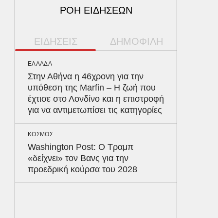
ΡΟΗ ΕΙΔΗΣΕΩΝ
ΕΙΔΗΣΕΙΣ
ΔΗΜΟΦΙΛΗ
ΕΛΛΑΔΑ
ΥΓΕΙΑ
Στην Αθήνα η 46χρονη για την
Το συσ
υπόθεση της Marfin – Η ζωή που
ρίχνει 
έχτισε στο Λονδίνο και η επιστροφή
προστα
για να αντιμετωπίσει τις κατηγορίες
ΑΥΤΟΚΙΝ
ΚΟΣΜΟΣ
Κράτησ
Washington Post: Ο Τραμπ
είναι τ
«δείχνει» τον Βανς για την
του Έλ
προεδρική κούρσα του 2028
ΠΕΡΙΒΑΛ
Φλόριν
πύθωνε
κέρδισ