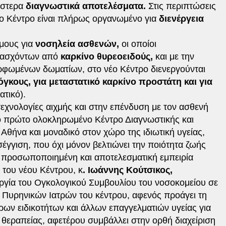
έστερα
διαγνωστικά αποτελέσματα.
Στις περιπτώσεις
το Κέντρο είναι πλήρως οργανωμένο για
διενέργεια
μους για
νοσηλεία ασθενών,
οι οποίοι
ασχόντων από
καρκίνο θυρεοειδούς,
και με την
ρφωμένων δωματίων, στο νέο Κέντρο διενεργούνται
όγκους, για μεταστατικό καρκίνο προστάτη και για
τικό).
εχνολογίες αιχμής και στην επένδυση με τον ασθενή
το πρώτο ολοκληρωμένο Κέντρο Διαγνωστικής και
Αθήνα και μοναδικό στον χώρο της ιδιωτική υγείας,
γιση, που όχι μόνον βελτιώνει την ποιότητα ζωής
ο προσωποποιημένη και αποτελεσματική εμπειρία
ς του νέου Κέντρου, κ
. Ιωάννης Κούτσικος,
υργία του Ογκολογικού Συμβουλίου του νοσοκομείου σε
 Πυρηνικών Ιατρών του κέντρου, αφενός προάγει τη
ρων ειδικοτήτων και άλλων επαγγελματιών υγείας για
εραπείας, αφετέρου συμβάλλει στην ορθή διαχείριση