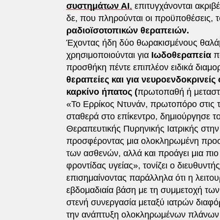
συστημάτων ΑΙ
,
επιτυγχάνονται ακριβ
δε, που πληρούνται οι προϋποθέσεις, 
ραδιοϊσοτοπικών θεραπειών.
Έχοντας ήδη δύο θωρακισμένους θαλά
χρησιμοποιούνται για
Ιωδοθεραπεία
π
προσθήκη πέντε επιπλέον ειδικά διαμο
θεραπείες και για νευροενδοκρινείς 
καρκίνο ήπατος (
πρωτοπαθή ή μεταστα
«Το Ερρίκος Ντυνάν, πρωτοπόρο στις τ
σταθερά στο επίκεντρο, δημιούργησε 
Θεραπευτικής Πυρηνικής Ιατρικής στην 
προσφέροντας μια ολοκληρωμένη προσέγ
των ασθενών, αλλά και προάγει μια πι
φροντίδας υγείας», τονίζει ο διευθυντή
επισημαίνοντας παράλληλα ότι η λειτο
εβδομαδιαία βάση με τη συμμετοχή των
στενή συνεργασία μεταξύ ιατρών διαφό
την ανάπτυξη ολοκληρωμένων πλάνων θ