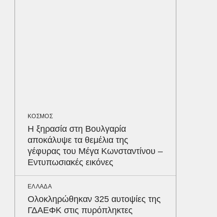
διαγων
ΟΙΚΟΝΟΜ
Το παρα
τουρισμ
φέρνου
ΕΛΛΑΔΑ
Βαρύτατ
ΚΟΣΜΟΣ
στην Π
Η ξηρασία στη Βουλγαρία
ανακύκ
αποκάλυψε τα θεμέλια της
του ΧΥΤ
Δε
γέφυρας του Μέγα Κωνσταντίνου –
Εντυπωσιακές εικόνες
ΕΛΛΑΔΑ
Ολοκληρώθηκαν 325 αυτοψίες της
ΓΔΑΕΦΚ στις πυρόπληκτες