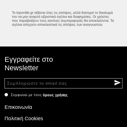
Το topontiki.gr σέβεται όλες τις απόψεις, αλλά διατηρεί το δικαίωμά
του να μην αναρτά υβριστικά σχόλια και διαφημίσεις. Οι χρήστες
που παραβιάζουν τους κανόνες συμπεριφοράς θα αποκλείονται. Τα
σχόλια απηχούν αποκλειστικά τις απόψεις των αναγνωστών.
Εγγραφείτε στο
Newsletter
Συμφωνώ με τους
όρους χρήσης
Επικοινωνία
Πολιτική Cookies