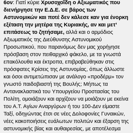
6ον
: Γιατί κύριε
Χρυσοχοΐδη ο Αξιωματικός που
διενήργησε την Ε.Δ.Ε. σε βάρος των
Αστυνομικών και ποτέ δεν κάλεσε καν για ένορκη
εξέταση την μητέρα της Κυριακής, αν και μετ’
επιτάσεως το ζητήσαμε,
αλλά και ο αρμόδιος
Αξιωματικός της Διεύθυνσης Αστυνομικού
Προσωπικού, που παρανόμως δεν μας χορήγησε
πρόσβαση στον πειθαρχικό φάκελο, με τα γνωστά
επακόλουθα και έκτροπα, επιβραβεύθηκαν στις
πρόσφατες Κρίσεις της Αστυνομίας, όπως άλλωστε
και όσοι αντιμετώπισαν με ανάλογο «προδέρμ» τον
γνωστό παιδοβιαστή της Βουλής; Μήπως τα
Αντανακλαστικά του Υπουργείου Προστασίας του
Πολίτη, ομοιάζουν και αρχίζουν να μοιάζουν με εκείνα
του Α.Τ. Αγίων Αναργύρων ή του 100-Δεν είμαστε
Ταξί, οδηγώντας έτσι σε νέες Δολοφονίες Γυναικών,
νέες κακοποιήσεις ευάλωτων πολιτών και έξαρση της
αστυνομικής βίας και αυθαιρεσίας, με αποτέλεσμα