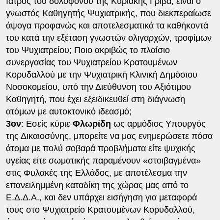
Ιατρός του δολοφόνου της Κυριακής Γρίβα, είναι ο
γνωστός Καθηγητής Ψυχιατρικής, που διεκπεραίωσε
άψογα προφανώς και αποτελεσματικά τα καθήκοντά
του κατά την εξέταση γνωστών ολιγαρχών, τροφίμων
του Ψυχιατρείου; Ποιο ακριβώς το πλαίσιο
συνεργασίας του Ψυχιατρείου Κρατουμένων
Κορυδαλλού με την Ψυχιατρική Κλινική Δημόσιου
Νοσοκομείου, υπό την Διεύθυνση του Αξιότιμου
Καθηγητή, που έχει εξειδικευθεί στη διάγνωση
ατόμων με αυτοκτονικό ιδεασμό;
3ον
: Εσείς κύριε
Φλωρίδη
ως αρμόδιος Υπουργός
της Δικαιοσύνης, μπορείτε να μας ενημερώσετε πόσα
άτομα με πολύ σοβαρά προβλήματα είτε ψυχικής
υγείας είτε σωματικής παραμένουν «στοιβαγμένα»
στις Φυλακές της Ελλάδος, με αποτέλεσμα την
επανειλημμένη καταδίκη της χώρας μας από το
Ε.Δ.Δ.Α., και δεν υπάρχει εισήγηση για μεταφορά
τους στο Ψυχιατρείο Κρατουμένων Κορυδαλλού,