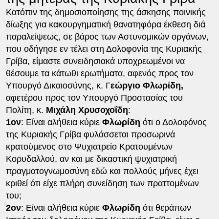
Κατόπιν της δημοσιοποίησης της άσκησης ποινικής
δίωξης για κακουργηματική θανατηφόρα έκθεση διά
παραλείψεως, σε βάρος των Αστυνομικών οργάνων,
που οδήγησε εν τέλει στη Δολοφονία της Κυριακής
Γρίβα, είμαστε συνειδησιακά υποχρεωμένοι να
θέσουμε τα κάτωθι ερωτήματα, αφενός προς τον
Υπουργό Δικαιοσύνης, κ. Γ
εώργιο Φλωρίδη,
αφετέρου προς τον Υπουργό Προστασίας του
Πολίτη, κ.
Μιχάλη Χρυσοχοΐδη
:
1ον
: Είναι αλήθεια κύριε
Φλωρίδη
ότι ο Δολοφόνος
της Κυριακής Γρίβα φυλάσσεται προσωρινά
κρατούμενος στο Ψυχιατρείο Κρατουμένων
Κορυδαλλού, αν και με δικαστική ψυχιατρική
πραγματογνωμοσύνη εδώ και πολλούς μήνες έχει
κριθεί ότι είχε πλήρη συνείδηση των πραττομένων
του;
2ον
: Είναι αλήθεια κύριε
Φλωρίδη
ότι θεράπων