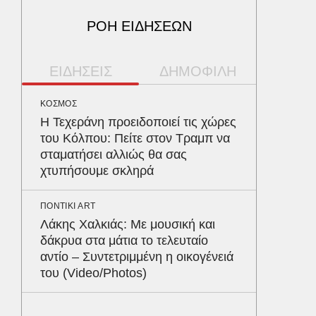
ΡΟΗ ΕΙΔΗΣΕΩΝ
ΕΙΔΗΣΕΙΣ
ΔΗΜΟΦΙΛΗ
ΚΟΣΜΟΣ
ΥΓΕΙΑ
Η Τεχεράνη προειδοποιεί τις χώρες
Το συσ
του Κόλπου: Πείτε στον Τραμπ να
ρίχνει 
σταματήσει αλλιώς θα σας
προστα
χτυπήσουμε σκληρά
ΟΙΚΟΝΟΜ
ΠΟΝΤΙΚΙ ART
Το παρα
Λάκης Χαλκιάς: Με μουσική και
τουρισμ
δάκρυα στα μάτια το τελευταίο
φέρνου
αντίο – Συντετριμμένη η οικογένειά
του (Video/Photos)
ΕΛΛΑΔΑ
Βαρύτατ
στην Π