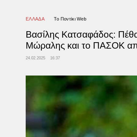
rs
ΕΛΛΑΔΑ
Tο Ποντίκι Web
Βασίλης Κατσαφάδος: Πέθα
Μώραλης και το ΠΑΣΟΚ απο
24.02.2025
16:37