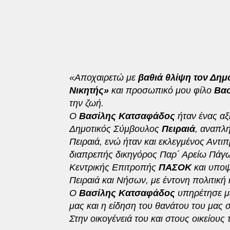
«Αποχαιρετώ με
βαθιά θλίψη τον Δημ
Νικητής»
και προσωπικό μου φίλο
Βασ
την ζωή.
Ο
Βασίλης Κατσαφάδος
ήταν ένας αξ
Δημοτικός Σύμβουλος
Πειραιά
, αναπλ
Πειραιά, ενώ ήταν και εκλεγμένος Αντ
διαπρεπής δικηγόρος Παρ΄ Αρείω Πάγω,
Κεντρικής Επιτροπής
ΠΑΣΟΚ
και υπο
Πειραιά και Νήσων, με έντονη πολιτική 
Ο
Βασίλης Κατσαφάδος
υπηρέτησε μ
μας και η είδηση του θανάτου του μας 
Στην οικογένειά του και στους οικείου