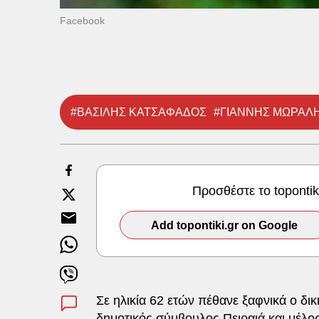
Facebook
#ΒΑΣΙΛΗΣ ΚΑΤΣΑΦΑΔΟΣ
#ΓΙΑΝΝΗΣ ΜΩΡΑΛ
Προσθέστε το toponti
Add topontiki.gr on Google
Σε ηλικία 62 ετών πέθανε ξαφνικά ο δ
δημοτικός σύμβουλος Πειραιά και μέλο