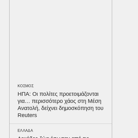
ανακύκ
του ΧΥΤ
MEDIA
«Καλημ
Κυκλοφ
τον Βασ
Παυλόπ
ΑΘΛΗΤΙΚ
«Ντοπα
ΚΟΣΜΟΣ
τον Γύ
ΗΠΑ: Οι πολίτες προετοιμάζονται
οι αθλ
για… περισσότερο χάος στη Μέση
στηθόδ
Ανατολή, δείχνει δημοσκόπηση του
ταχύτη
Δε
Reuters
ΕΛΛΑΔΑ