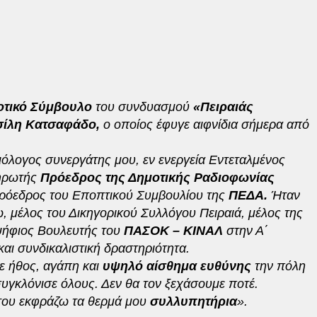
οτικό Σύμβουλο
του συνδυασμού
«Πειραιάς
ίλη Κατσαφάδο,
ο οποίος έφυγε αιφνίδια σήμερα από
ιόλογος συνεργάτης μου, εν ενεργεία Εντεταλμένος
ηρωτής
Πρόεδρος της Δημοτικής Ραδιοφωνίας
ιπρόεδρος του Εποπτικού Συμβουλίου της
ΠΕΔΑ.
Ήταν
 μέλος του Δικηγορικού Συλλόγου Πειραιά, μέλος της
ψήφιος Βουλευτής του
ΠΑΣΟΚ – ΚΙΝΑΛ
στην Α΄
και συνδικαλιστική δραστηριότητα.
ε ήθος, αγάπη και
υψηλό αίσθημα ευθύνης
την πόλη
συγκλόνισε όλους. Δεν θα τον ξεχάσουμε ποτέ.
ς του εκφράζω τα θερμά μου
συλλυπητήρια
».