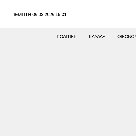
ΠΕΜΠΤΗ 06.08.2026 15:31
ΠΟΛΙΤΙΚΗ
ΕΛΛΑΔΑ
ΟΙΚΟΝΟ
Σ
ι πολίτες προετοιμάζονται
περισσότερο χάος στη Μέση
λή, δείχνει δημοσκόπηση του