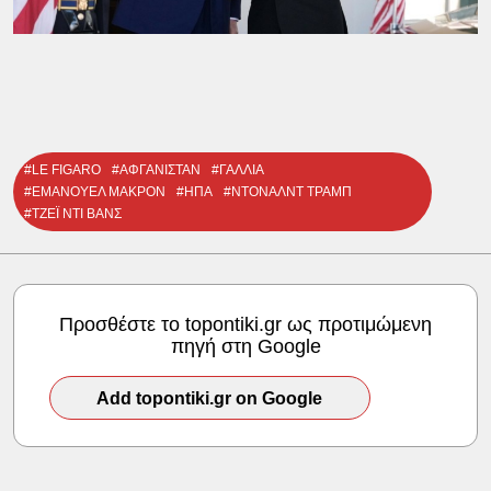
#LE FIGARO
#ΑΦΓΑΝΙΣΤΑΝ
#ΓΑΛΛΙΑ
#ΕΜΑΝΟΥΕΛ ΜΑΚΡΟΝ
#ΗΠΑ
#ΝΤΟΝΑΛΝΤ ΤΡΑΜΠ
#ΤΖΕΪ ΝΤΙ ΒΑΝΣ
Προσθέστε το topontiki.gr ως προτιμώμενη
πηγή στη Google
Add topontiki.gr on Google