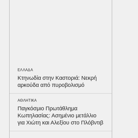
ΠΕΡΙΒΑΛ
Φλόριν
πύθωνε
κέρδισ
διαγων
ΟΙΚΟΝΟΜ
Σε ισχύ
ΕΛΛΑΔΑ
τον Το
Κτηνωδία στην Καστοριά: Νεκρή
στα 4 
αρκούδα από πυροβολισμό
απαιτού
σε ποιε
Δε
ΑΘΛΗΤΙΚΑ
Παγκόσμιο Πρωτάθλημα
Κωπηλασίας: Ασημένιο μετάλλιο
για Χιώτη και Αλεξίου στο Πλόβντιβ