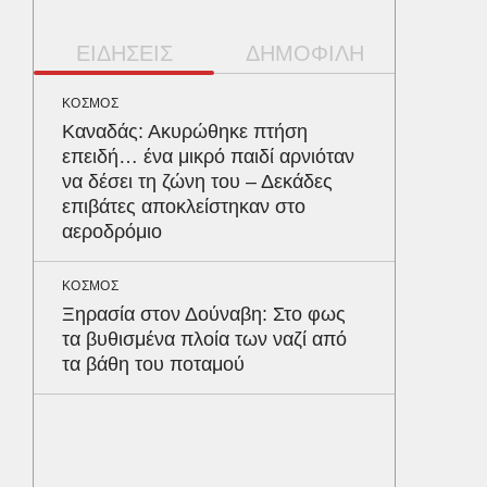
ΕΙΔΗΣΕΙΣ
ΔΗΜΟΦΙΛΗ
ΚΟΣΜΟΣ
ΥΓΕΙΑ
Καναδάς: Ακυρώθηκε πτήση
Τα 4 φ
επειδή… ένα μικρό παιδί αρνιόταν
σάκχαρο
να δέσει τη ζώνη του – Δεκάδες
στην κο
επιβάτες αποκλείστηκαν στο
αεροδρόμιο
ΠΑΡΑΠΟΛ
Αρναού
ΚΟΣΜΟΣ
τα διόδ
Ξηρασία στον Δούναβη: Στο φως
Ευζώνο
τα βυθισμένα πλοία των ναζί από
Βρυξέλ
τα βάθη του ποταμού
ΥΓΕΙΑ
Σταφυλ
λοίμωξη
διατρέ