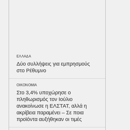
LIFESTYL
Παρά τ
τις κακ
sequel
ΟΙΚΟΝΟΜ
ΕΛΛΑΔΑ
Διακοπ
Δύο συλλήψεις για εμπρησμούς
«απαγορ
στο Ρέθυμνο
μεσαία 
εβδομάδ
Δε
ΟΙΚΟΝΟΜΙΑ
Στο 3,4% υποχώρησε ο
πληθωρισμός τον Ιούλιο
ανακοίνωσε η ΕΛΣΤΑΤ, αλλά η
ακρίβεια παραμένει – Σε ποια
προϊόντα αυξήθηκαν οι τιμές