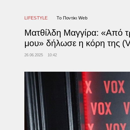
LIFESTYLE
Tο Ποντίκι Web
Ματθίλδη Μαγγίρα: «Από τρ
μου» δήλωσε η κόρη της (V
26.06.2025
10:42