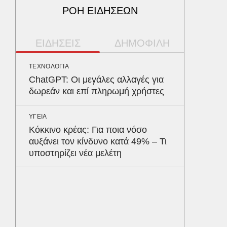
ΡΟΗ ΕΙΔΗΣΕΩΝ
ΕΙΔΗΣΕΙΣ
ΔΗΜΟΦΙΛΗ
ΤΕΧΝΟΛΟΓΙΑ
ΠΕΡΙΒΑΛ
ChatGPT: Οι μεγάλες αλλαγές για
Φλόριν
δωρεάν και επί πληρωμή χρήστες
πύθωνε
κέρδισ
διαγων
ΥΓΕΙΑ
Κόκκινο κρέας: Για ποια νόσο
αυξάνει τον κίνδυνο κατά 49% – Τι
ΥΓΕΙΑ
υποστηρίζει νέα μελέτη
Τα 4 φ
σάκχαρο
στην κο
ΕΝΕΡΓΕΙ
Όταν η 
συμφων