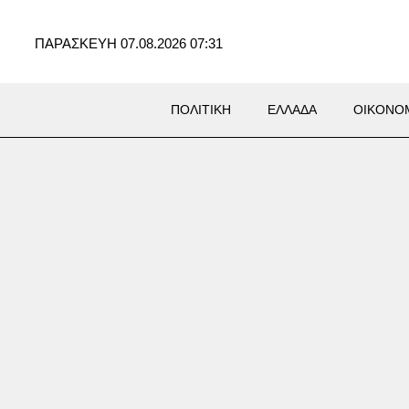
ΠΑΡΑΣΚΕΥΗ 07.08.2026 07:31
ΠΟΛΙΤΙΚΗ
ΕΛΛΑΔΑ
ΟΙΚΟΝΟ
ΚΗ
Στην πρώτη γραμμή των
ων μετώπων κόντρα στην
κτική ανικανότητα» της