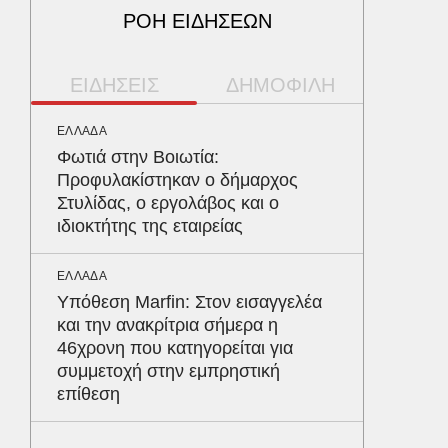
ΡΟΗ ΕΙΔΗΣΕΩΝ
ΕΙΔΗΣΕΙΣ
ΔΗΜΟΦΙΛΗ
ΕΛΛΑΔΑ
ΠΕΡΙΒΑΛ
Φωτιά στην Βοιωτία:
Φλόριν
Προφυλακίστηκαν ο δήμαρχος
πύθωνε
Στυλίδας, ο εργολάβος και ο
κέρδισ
ιδιοκτήτης της εταιρείας
διαγων
ΕΛΛΑΔΑ
ΥΓΕΙΑ
Υπόθεση Marfin: Στον εισαγγελέα
Τα 4 φ
και την ανακρίτρια σήμερα η
σάκχαρο
46χρονη που κατηγορείται για
στην κο
συμμετοχή στην εμπρηστική
επίθεση
ΚΟΣΜΟΣ
Υπερθέ
ουρανό