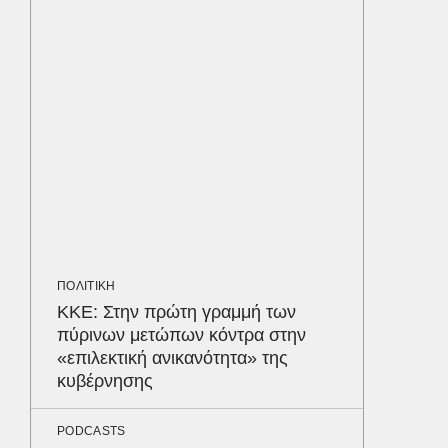
ταυτόχ
ΕΛΛΑΔΑ
Στη Ριτ
στον π
που σκ
LIFESTYL
Παρά τ
τις κακ
sequel
Δε
ΠΟΛΙΤΙΚΗ
ΚΚΕ: Στην πρώτη γραμμή των
πύρινων μετώπων κόντρα στην
«επιλεκτική ανικανότητα» της
κυβέρνησης
PODCASTS