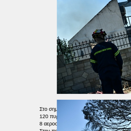
Στο σημείο παραμένουν ισχυρές επίγειες
120 πυροσβέστες με 7 ομάδες πεζοπόρ
8 αεροσκάφη και 8 ελικόπτερα, εκ των 
Στην παραλιακή περιοχή περιπολεί πυρ