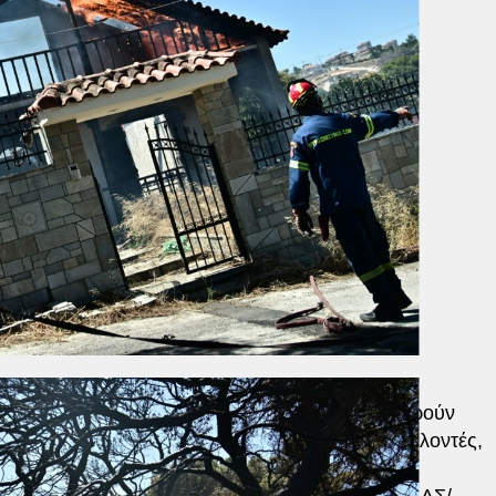
 και εναέριες δυνάμεις και συγκεκριμένα επιχειρούν
ων τμημάτων της 1ης ΕΜΟΔΕ, 30 οχήματα, εθελοντές,
οποίων το ένα για τον συντονισμό τους.
οσβεστικό πλοιάριο, καθώς και πλωτά μέσα του ΛΣ/