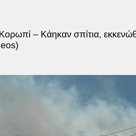
Κορωπί – Κάηκαν σπίτια, εκκενώθ
deos)