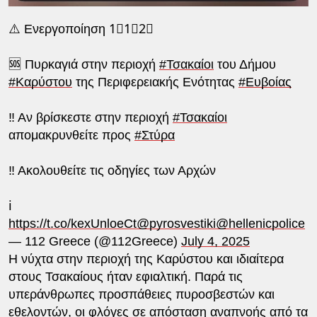
⚠️ Ενεργοποίηση 1⃣1⃣2⃣
🆘 Πυρκαγιά στην περιοχή
#Τσακαίοι
του Δήμου
#Καρύστου
της Περιφερειακής Ενότητας
#Ευβοίας
‼️ Αν βρίσκεστε στην περιοχή
#Τσακαίοι
απομακρυνθείτε προς
#Στύρα
‼️ Ακολουθείτε τις οδηγίες των Αρχών
ℹ️
https://t.co/kexUnloeCt
@pyrosvestiki
@hellenicpolice
— 112 Greece (@112Greece)
July 4, 2025
Η νύχτα στην περιοχή της Καρύστου και ιδιαίτερα
στους Τσακαίους ήταν εφιαλτική. Παρά τις
υπεράνθρωπες προσπάθειες πυροσβεστών και
εθελοντών, οι φλόγες σε απόσταση αναπνοής από τα