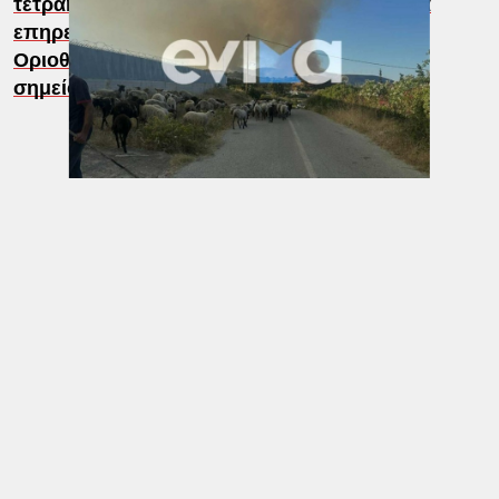
τετραήμερος καύσωνας – Ποιες περιοχές θα
επηρεάσει ο «θερμικός θόλος»
Οριοθετήθηκε η φωτιά στη Μεσσηνία – Στο
σημείο δυνάμεις για τυχόν αναζωπυρώσεις