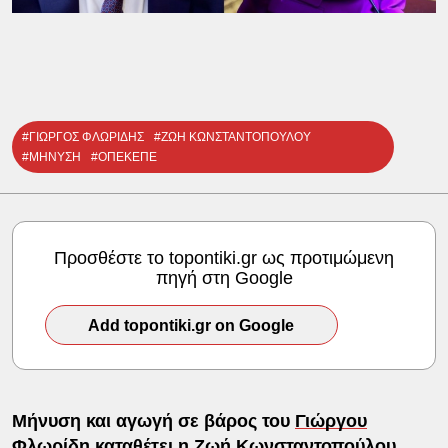
#ΓΙΩΡΓΟΣ ΦΛΩΡΙΔΗΣ
#ΖΩΗ ΚΩΝΣΤΑΝΤΟΠΟΥΛΟΥ
#ΜΗΝΥΣΗ
#ΟΠΕΚΕΠΕ
Προσθέστε το topontiki.gr ως προτιμώμενη
πηγή στη Google
Add topontiki.gr on Google
Μήνυση και αγωγή σε βάρος του
Γιώργου
Φλωρίδη
καταθέτει η Ζωή Κωνσταντοπούλου,