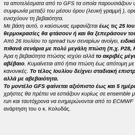
τα αποτελέσματα από το GFS τα οποία παρουσιάζουν υ
συμφωνία μεταξύ του μέσου όρου (λευκή γραμμή ), oper
ενισχύουν τη βεβαιότητα.
Με βάση αυτό, ο καύσωνας εμφανίζεται
έως τις 25 Ιο
θερμοκρασίες θα φτάσουν ή και θα ξεπεράσουν του
Από 26 Ιουλίου το spread των σεναρίων ανοίγει,
ειδικ
πιθανά σενάρια με πολύ μεγάλη πτώση (π.χ. P28,
Άρα η βεβαιότητα πτώσης ισχύει αλλά
το ακριβές μέγ
αβέβαιο
. Κυμαίνεται από ήπια πτώση έως απότομη μ
κανονικές.
Το τέλος Ιουλίου δείχνει σταδιακή επισ
αλλά με αβεβαιότητα.
Το μοντέλο GFS φαίνεται αξιόπιστο έως και 5 ημέ
χρήστες θα πρέπει να εστιάζουν κυρίως σε ensemble μέ
run και ταυτόχρονα να ενημερώνονται από το ECMWF 
ανάρτηση του ο κ. Κολυδάς.