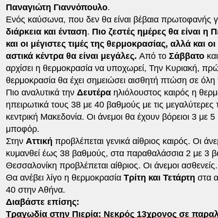
Παναγιώτη Γιαννόπουλο
.
Ενός καύσωνα, που δεν θα είναι βέβαια πρωτοφανής γ
διάρκεια και ένταση
.
Πιο ζεστές ημέρες θα είναι η
και οι μέγιστες τιμές της θερμοκρασίας, αλλά και οι
αστικά κέντρα θα είναι μεγάλες.
Από το
Σάββατο
και
αρχίσει η θερμοκρασία να υποχωρεί, Την Κυριακή, πρ
θερμοκρασία θα έχει σημειώσει αισθητή πτώση σε όλη
Πιο αναλυτικά την
Δευτέρα
ηλιόλουστος καιρός η θερμ
ηπειρωτικά τους 38 με 40 βαθμούς με τις μεγαλύτερες 
κεντρική Μακεδονία. Οι άνεμοι θα έχουν βόρειοι 3 με 5 
μποφόρ.
Στην
Αττική
προβλέπεται γενικά αίθριος καιρός. Οι άν
κυμανθεί έως 38 βαθμούς, στα παραθαλάσσια 2 με 3 β
Θεσσαλονίκη προβλέπεται αίθριος. Οι άνεμοι ασθενείς
Θα ανέβει λίγο η θερμοκρασία
Τρίτη και Τετάρτη
στα α
40 στην Αθήνα.
Διαβάστε επίσης:
Τραγωδία στην Πιερία: Νεκρός 13χρονος σε παραλ