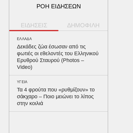
ΡΟΗ ΕΙΔΗΣΕΩΝ
ΕΙΔΗΣΕΙΣ
ΔΗΜΟΦΙΛΗ
ΕΛΛΑΔΑ
ΥΓΕΙΑ
Δεκάδες ζώα έσωσαν από τις
Το συσ
φωτιές οι εθελοντές του Ελληνικού
ρίχνει 
Ερυθρού Σταυρού (Photos –
προστα
Video)
ΟΙΚΟΝΟΜ
ΥΓΕΙΑ
Το παρα
Τα 4 φρούτα που «ρυθμίζουν» το
τουρισμ
σάκχαρο – Ποιο μειώνει το λίπος
φέρνου
στην κοιλιά
MEDIA
«Καλημ
Κυκλοφ
τον Βασ