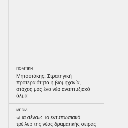
Παυλόπ
ΑΘΛΗΤΙΚ
«Ντοπα
τον Γύ
οι αθλ
στηθόδ
ταχύτη
ΠΟΛΙΤΙΚΗ
ΠΑΡΑΠΟΛ
Μητσοτάκης: Στρατηγική
Ο Γιάν
προτεραιότητα η βιομηχανία,
νοσηλε
στόχος μας ένα νέο αναπτυξιακό
Νοσοκο
άλμα
«ευχαρ
προσω
Δε
MEDIA
«Για σένα»: Το εντυπωσιακό
τρέιλερ της νέας δραματικής σειράς