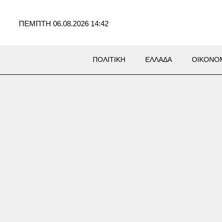
ΠΕΜΠΤΗ 06.08.2026 14:42
ΠΟΛΙΤΙΚΗ
ΕΛΛΑΔΑ
ΟΙΚΟΝΟ
ΚΗ
τάκης: Στρατηγική
αιότητα η βιομηχανία,
ς μας ένα νέο αναπτυξιακό