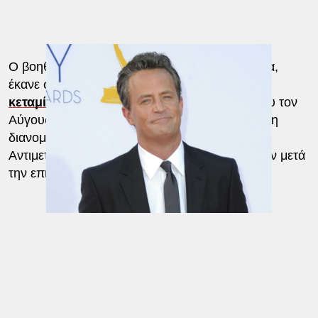
Ο βοηθός του Πέρι, ο 60χρονος Κένεθ Ιβαμάσα,
έκανε στον ηθοποιό
την θανατηφόρα ένεση
κεταμίνης
και ομολόγησε επίσης την ενοχή του τον
Αύγουστο του 2024 για συνωμοσία με σκοπό τη
διανομή κεταμίνης που προκάλεσε θάνατο.
Αντιμετωπίζει ποινή φυλάκισης έως και 15 ετών μετά
την επιβολή της ποινής του τον Νοέμβριο.