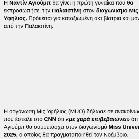
Η
Ναντίν Αγιούμπ
θα γίνει η πρώτη γυναίκα που θα
εκπροσωπήσει την
Παλαιστίνη
στον
διαγωνισμό Μις
Υφήλιος.
Πρόκειται για καταξιωμένη ακτιβίστρια και μο
από την Παλαιστίνη.
Η οργάνωση Μις Υφήλιος (MUO) δήλωσε σε ανακοίνω
που έστειλε στο
CNN
ότι
«με χαρά επιβεβαιώνει»
ότι
Αγιούμπ θα συμμετάσχει στον διαγωνισμό
Miss Unive
2025,
ο οποίος θα πραγματοποιηθεί τον Νοέμβριο.