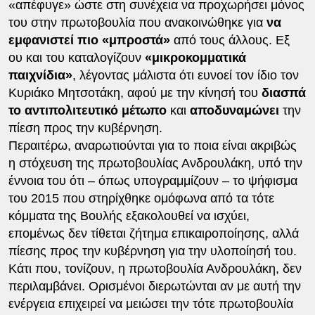
«απέφυγε» ώστε στη συνέχεια να προχωρήσει μόνος
του στην πρωτοβουλία που ανακοινώθηκε για
να
εμφανιστεί πιο «μπροστά»
από τους άλλους. Εξ
ου και του καταλογίζουν
«μικροκομματικά
παιχνίδια»
, λέγοντας μάλιστα ότι ευνοεί τον ίδιο τον
Κυριάκο Μητσοτάκη, αφού με την κίνησή του
διασπά
το αντιπολιτευτικό μέτωπο
και
αποδυναμώνει
την
πίεση προς την κυβέρνηση.
Περαιτέρω, αναρωτιούνται για το ποια είναι ακριβώς
η στόχευση της πρωτοβουλίας Ανδρουλάκη, υπό την
έννοια του ότι – όπως υπογραμμίζουν – το ψήφισμα
του 2015 που στηρίχθηκε ομόφωνα από τα τότε
κόμματα της Βουλής εξακολουθεί να ισχύει,
επομένως δεν τίθεται ζήτημα επικαιροποίησης, αλλά
πίεσης προς την κυβέρνηση για την υλοποίησή του.
Κάτι που, τονίζουν, η πρωτοβουλία Ανδρουλάκη, δεν
περιλαμβάνει. Ορισμένοι διερωτώνται αν με αυτή την
ενέργεια επιχειρεί να μειώσει την τότε πρωτοβουλία