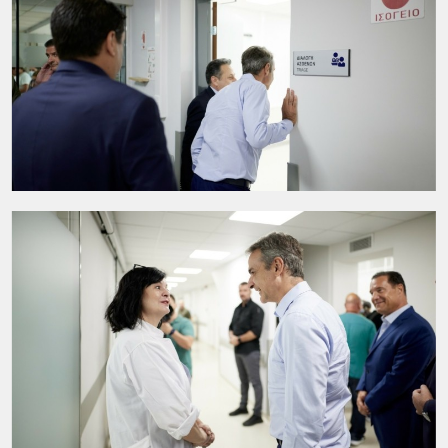
Στο
επίκεντρο
των έργων αυτών βρίσκεται η
ανακαίνιση του Τμήματος Επειγόντων
Περιστατικών
, το οποίο μετατρέπεται σε υψηλών
προδιαγραφών
κέντρο επείγουσας ιατρικής
φροντίδας
στην Αττική. Ο πρωθυπουργός
ξεναγήθηκε
στους χώρους του ΤΕΠ
και
ενημερώθηκε για την πρόοδο των εργασιών, που
πραγματοποιούνται σε φάσεις ώστε να μην
επηρεάζεται η παροχή υπηρεσιών προς τους