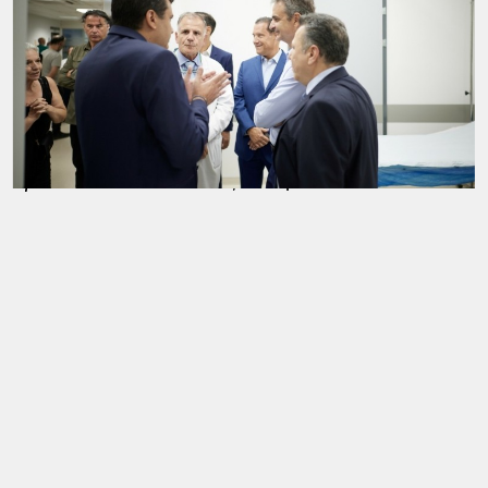
Ιπποκρατείου, ακούγοντας τις ανάγκες τους και τα
προβλήματα που αντιμετωπίζουν. Η αναβάθμιση του
ΤΕΠ, με χρηματοδότηση από το
Ταμείο Ανάκαμψης
,
αποτελεί μέρος ενός πλέγματος παρεμβάσεων που
αποβλέπουν τόσο στην ενίσχυση του
Ιπποκρατείου
με
προσωπικό
όσο και στον εκσυγχρονισμό των
εγκαταστάσεων και του εξοπλισμού του.