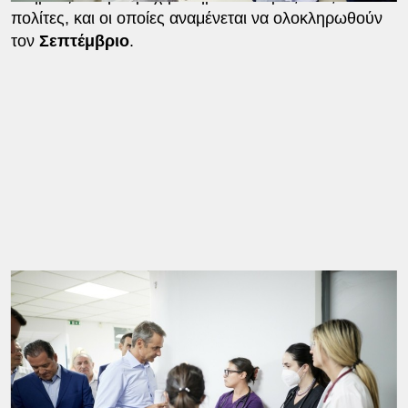
πολίτες, και οι οποίες αναμένεται να ολοκληρωθούν
τον
Σεπτέμβριο
.
Σύμφωνα με την κυβέρνηση, στο νέο ΤΕΠ θα
λειτουργούν
σύγχρονος χώρος διαλογής ασθενών
για την άμεση αξιολόγησή τους, αίθουσα
αναζωογόνησης για περιπτώσεις όπου κινδυνεύει η
ζωή νοσηλευόμενου, περιπατητικό ιατρείο για τα