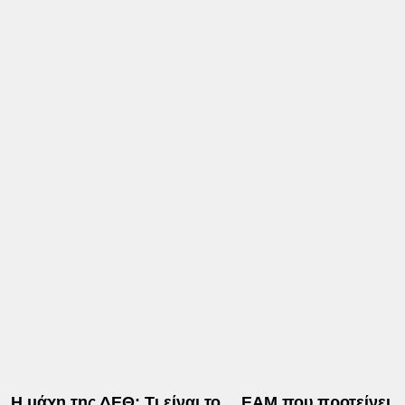
Η μάχη της ΔΕΘ: Τι είναι το… ΕΑΜ που προτείνει