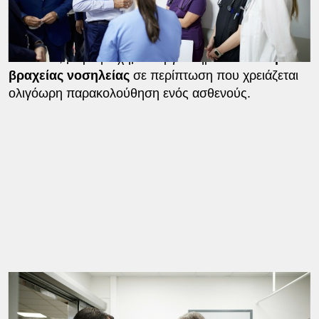
ηπιότερα περιστατικά, ενιαία εξεταστήρια που θα
καλύπτουν πολλές ειδικότητες, αίθουσα
απολύμανσης και απομόνωσης μολυσματικών
ασθενών, μικρό βιοχημικό εργαστήριο και
θάλαμοι
βραχείας νοσηλείας
σε περίπτωση που χρειάζεται
ολιγόωρη παρακολούθηση ενός ασθενούς.
Ο
Κυριάκος Μητσοτάκης
είχε την ευκαιρία να
συνομιλήσει με
ασθενείς
και
εργαζόμενους
του