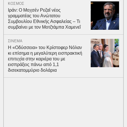
ΚΟΣΜΟΣ
Ιράν: Ο Μοχσέν Ρεζαΐ νέος
γραμματέας του Ανώτατου
Συμβουλίου Εθνικής Ασφαλείας – Τι
συμβαίνει με τον Μοτζτάμπα Χαμενεΐ
ΣΙΝΕΜΑ
Η «Οδύσσεια» του Κρίστοφερ Νόλαν
κι επίσημα η μεγαλύτερη εισπρακτική
επιτυχία στην καριέρα του με
εισπράξεις πάνω από 1,1
δισεκατομμύριο δολάρια