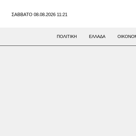
ΣΑΒΒΑΤΟ 08.08.2026 11:21
ΠΟΛΙΤΙΚΗ
ΕΛΛΑΔΑ
ΟΙΚΟΝΟ
ΜΙΑ
ανία: Νέο σχέδιο ή
σταμένες υποσχέσεις; – Τι
ξαγγείλει η κυβέρνηση το