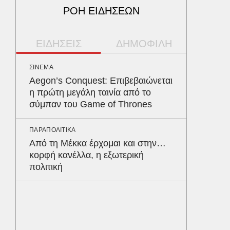
ΡΟΗ ΕΙΔΗΣΕΩΝ
ΕΙΔΗΣΕΙΣ
ΔΗΜΟΦΙΛΗ
ΣΙΝΕΜΑ
ΠΑΡΑΠΟΛ
Aegon’s Conquest: Επιβεβαιώνεται
Αρναού
η πρώτη μεγάλη ταινία από το
τα διόδ
σύμπαν του Game of Thrones
Ευζώνο
Βρυξέλ
ΠΑΡΑΠΟΛΙΤΙΚΑ
Από τη Μέκκα έρχομαι και στην…
ΥΓΕΙΑ
κορφή κανέλλα, η εξωτερική
Σταφυλ
πολιτική
λοίμωξη
διατρέ
ΠΕΡΙΒΑΛ
Φλόριν
πύθωνε