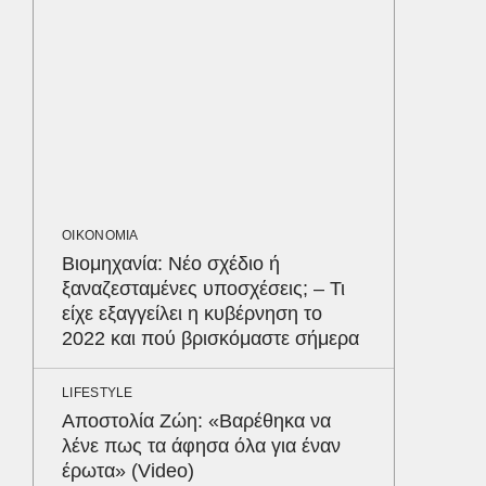
κέρδισ
διαγων
ΟΙΚΟΝΟΜ
Σε ισχύ
τον Το
στα 4 
απαιτού
σε ποιε
ΟΙΚΟΝΟΜΙΑ
Βιομηχανία: Νέο σχέδιο ή
ξαναζεσταμένες υποσχέσεις; – Τι
ΥΓΕΙΑ
είχε εξαγγείλει η κυβέρνηση το
Τα 4 φ
2022 και πού βρισκόμαστε σήμερα
σάκχαρο
στην κο
Δε
LIFESTYLE
Αποστολία Ζώη: «Βαρέθηκα να
λένε πως τα άφησα όλα για έναν
έρωτα» (Video)