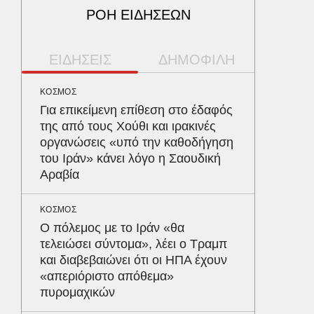
ΡΟΗ ΕΙΔΗΣΕΩΝ
ΕΙΔΗΣΕΙΣ
ΔΗΜΟΦΙΛΗ
ΚΟΣΜΟΣ
ΠΕΡΙΒΑΛ
Για επικείμενη επίθεση στο έδαφός
Φλόριν
της από τους Χούθι και ιρακινές
πύθωνε
οργανώσεις «υπό την καθοδήγηση
κέρδισ
του Ιράν» κάνει λόγο η Σαουδική
διαγων
Αραβία
ΑΥΤΟΚΙΝ
ΚΟΣΜΟΣ
Κράτησ
Ο πόλεμος με το Ιράν «θα
είναι τ
τελειώσει σύντομα», λέει ο Τραμπ
του Έλ
και διαβεβαιώνει ότι οι ΗΠΑ έχουν
«απεριόριστο απόθεμα»
ΥΓΕΙΑ
πυρομαχικών
Το συσ
ρίχνει 