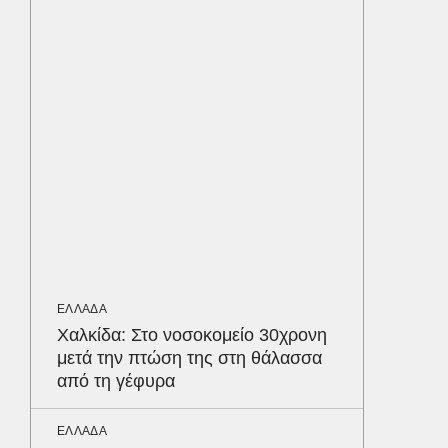
προστα
ΥΓΕΙΑ
Τα 4 φ
σάκχαρο
στην κο
ΟΙΚΟΝΟΜ
Το παρα
τουρισμ
φέρνου
Δε
ΕΛΛΑΔΑ
Χαλκίδα: Στο νοσοκομείο 30χρονη
μετά την πτώση της στη θάλασσα
από τη γέφυρα
ΕΛΛΑΔΑ