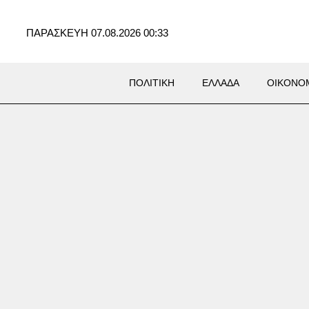
ΠΑΡΑΣΚΕΥΗ 07.08.2026 00:33
ΠΟΛΙΤΙΚΗ
ΕΛΛΑΔΑ
ΟΙΚΟΝΟ
δα: Στο νοσοκομείο 30χρονη
την πτώση της στη θάλασσα
η γέφυρα