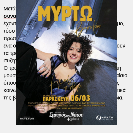
Μετά από μια πολύ επιτυχημένη χρονιά, γεμάτη
συναυλίες
, διαδρομές εντός κι εκτός Ελλάδας κι
έχοντας ήδη δημιουργήσει έναν ολόδικό της κόσμο,
τόσο ερμηνευτικά όσο και με τον ξεχωριστό και
πρωτότυπο ήχο της, η Μυρτώ παρουσιάζει
ένα
ολοκαίνουργιο πρόγραμμα
, χωρίς να λείπουν
τα τραγούδια από το νέο album της που έχει
συζητηθεί πολύ.
Ο τραγουδοποιός Ορέστης Ντάντος υπογράφει τη
μουσική και τους στίχους, δημιουργώντας το πλαίσιο
όπου η ερμηνεύτρια ταυτίζεται 100%, τόσο για τις
κοινωνικές του αναφορές όσο και για τα προσωπικά
της βιώματα που «κρύβονται» μέσα στα τραγούδια.