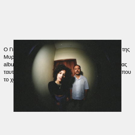
Ο Γιώργος Μπουλντής, ο πιο στενός συνεργάτης της
Μυρτώς, υπογράφει τις ενορχηστρώσεις στο νέο
album αλλά και στην νέα αυτή παράσταση, δίνοντας
ταυτότητα στο project με τα urban & pop στοιχεία που
το χαρακτηρίζουν.