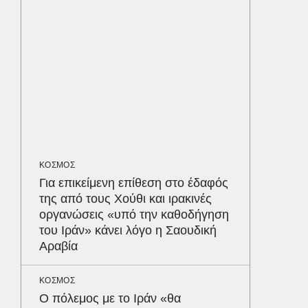
προστα
ΥΓΕΙΑ
Τα 4 φ
σάκχαρο
στην κο
ΟΙΚΟΝΟΜ
Το παρα
ΚΟΣΜΟΣ
τουρισμ
Για επικείμενη επίθεση στο έδαφός
φέρνου
Δε
της από τους Χούθι και ιρακινές
οργανώσεις «υπό την καθοδήγηση
του Ιράν» κάνει λόγο η Σαουδική
Αραβία
ΚΟΣΜΟΣ
Ο πόλεμος με το Ιράν «θα