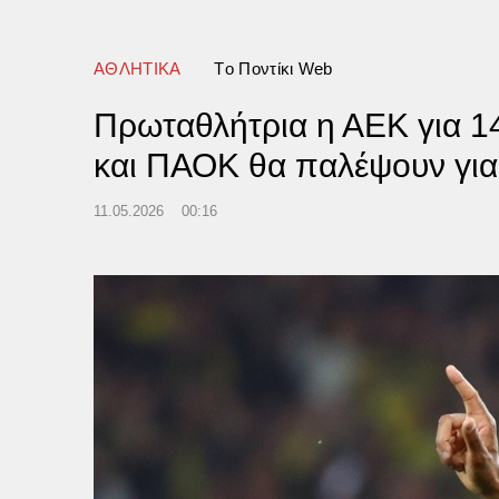
άν» κάνει λόγο η Σαουδική
α
ΑΘΛΗΤΙΚΑ
Tο Ποντίκι Web
Πρωταθλήτρια η ΑΕΚ για 14
και ΠΑΟΚ θα παλέψουν για
11.05.2026
00:16