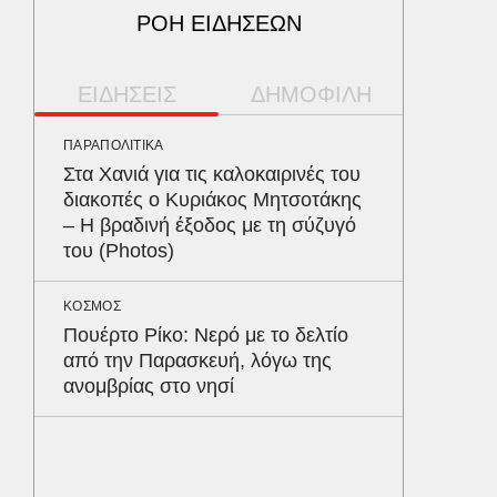
ΡΟΗ ΕΙΔΗΣΕΩΝ
ΕΙΔΗΣΕΙΣ
ΔΗΜΟΦΙΛΗ
ΠΑΡΑΠΟΛΙΤΙΚΑ
ΠΕΡΙΒΑΛ
Στα Χανιά για τις καλοκαιρινές του
Φλόριν
διακοπές ο Κυριάκος Μητσοτάκης
πύθωνε
– Η βραδινή έξοδος με τη σύζυγό
κέρδισ
του (Photos)
διαγων
ΚΟΣΜΟΣ
ΑΥΤΟΚΙΝ
Πουέρτο Ρίκο: Νερό με το δελτίο
Κράτησ
από την Παρασκευή, λόγω της
είναι τ
ανομβρίας στο νησί
του Έλ
ΥΓΕΙΑ
Το συσ
ρίχνει 