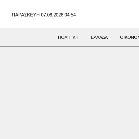
ΠΑΡΑΣΚΕΥΗ 07.08.2026 04:54
ΠΟΛΙΤΙΚΗ
ΕΛΛΑΔΑ
ΟΙΚΟΝΟ
Σ
ικείμενη επίθεση στο έδαφός
ό τους Χούθι και ιρακινές
ώσεις «υπό την καθοδήγηση