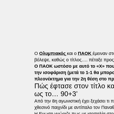
Ο
Ολυμπιακός
και ο
ΠΑΟΚ
έμειναν σ
βόλεψε, καθώς ο τίτλος…. πέταξε προς
Ο ΠΑΟΚ ωστόσο με αυτό το «Χ» που 
την ισοφάριση (μετά το 1-1 θα μπορο
πλεονέκτημα για την 2η θέση στο π
Πώς έφτασε στον τίτλο κα
ως το… 90+3’
Από την 8η αγωνιστική έχει ξεχάσει τι π
χθεσινό παιχνίδι με αντίπαλο τον Πανα
Η Ενωση γνώριζε πως με ισοπαλία στο