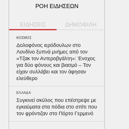
ΡΟΗ ΕΙΔΗΣΕΩΝ
ΕΙΔΗΣΕΙΣ
ΔΗΜΟΦΙΛΗ
ΚΟΣΜΟΣ
ΠΑΡΑΠΟΛ
Δολοφόνος ιερόδουλων στο
Αρναού
Λονδίνο ξυπνά μνήμες από τον
τα διόδ
«Τζακ τον Αντεροβγάλτη»: Ένοχος
Ευζώνο
για δύο φόνους και βιασμό – Τον
Βρυξέλ
είχαν συλλάβει και τον άφησαν
ελεύθερο
ΠΕΡΙΒΑΛ
Φλόριν
ΕΛΛΑΔΑ
πύθωνε
Συγκινεί σκύλος που επέστρεψε με
κέρδισ
εγκαύματα στα πόδια στο σπίτι που
διαγων
τον φρόντιζαν στο Πόρτο Γερμενό
ΥΓΕΙΑ
Σταφυλ