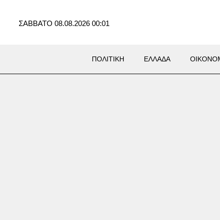
ΣΑΒΒΑΤΟ 08.08.2026 00:01
ΠΟΛΙΤΙΚΗ
ΕΛΛΑΔΑ
ΟΙΚΟΝΟ
Σ
α – Ιταλία: «Πόλεμος»
ων στα σύνορα με φόντο το
αστευτικό