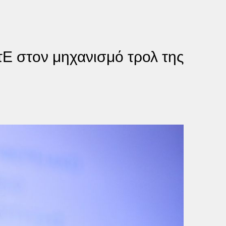
ΤτΕ στον μηχανισμό τρολ της