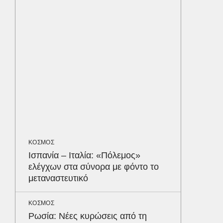
λοίμωξη
διατρέ
ΥΓΕΙΑ
Τα 4 φ
σάκχαρο
στην κο
ΕΝΕΡΓΕΙ
Όταν η 
συμφων
Δε
ΚΟΣΜΟΣ
Ισπανία – Ιταλία: «Πόλεμος»
ελέγχων στα σύνορα με φόντο το
μεταναστευτικό
ΚΟΣΜΟΣ
Ρωσία: Νέες κυρώσεις από τη