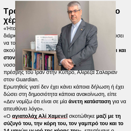
Τραυματίστηκε στα πόδια, στο
χέρι και στον βραχίονα
«Ήταν κι αυτός εκεί και
τραυματίστηκε
κατά τη
διάρκεια του
βομβαρδισμού
, αλλά δεν έχω ακούσει
να το αναφέρουν ξένα μέσα ενημέρωσης. Έχω
ακούσει ότι
τραυματίστηκε στα πόδια, στο χέρι και
στον βραχίονα..
. Νομίζω ότι βρίσκεται στο
νοσοκομείο λόγω των τραυμάτων του», είπε ο
πρέσβης του Ιράν στην Κύπρο, Αλιρέζα Σαλαριάν
στον Guardian.
Ερωτηθείς γιατί δεν έχει κάνει κάποια δήλωση ή έχει
δώσει στη δημοσιότητα κάποια ανακοίνωση, είπε
«Δεν νομίζω ότι είναι σε μία
άνετη κατάσταση
για να
απευθύνει λόγο».
«Ο
αγιατολάχ Αλί Χαμενεΐ
σκοτώθηκε
μαζί με τη
σύζυγό του, την κόρη του, τον γαμπρό του και το
14 μηνών μωρό της κόρης του
», επεσήμανε ο