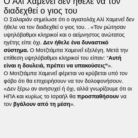
Ο Αλί Χαμενεΐ δεν ήθελε να τον
διαδεχθεί ο γιος του
Ο Σαλαριάν σημείωσε ότι ο αγιατολάχ Αλί Χαμενεΐ δεν
ήθελε να τον διαδεχθεί ο γιος του. . «Τον ρώτησαν
υψηλόβαθμοι κληρικοί και ο αείμνηστος ανώτατος
ηγέτης είπε όχι.
Δεν ήθελε ένα δυναστικό
σύστημα.
Ο Μοτζτάμπα Χαμενεΐ εξελέγη. Μετά την
επίθεση υψηλόβαθμοι κληρικοί του είπαν: “
Αυτή
είναι η δουλειά, πρέπει να υπακούσεις”
».
Ο Μοτζτάμπα Χαμενεΐ φέρεται να κρύβεται υπό τον
φόβο ότι θα επιχειρήσουν να τον δολοφονήσουν.
«Δεν ξέρω αν ανησυχεί ή όχι, αλλά γνωρίζουμε ότι οι
ΗΠΑ και κυρίως το Ισραήλ θα
προσπαθήσουν
να
τον
βγάλουν από τη μέση
».