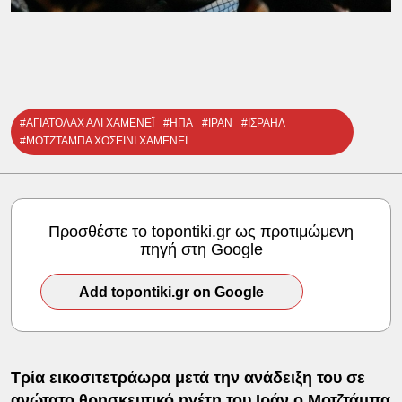
#ΑΓΙΑΤΟΛΑΧ ΑΛΙ ΧΑΜΕΝΕΪ
#ΗΠΑ
#ΙΡΑΝ
#ΙΣΡΑΗΛ
#ΜΟΤΖΤΑΜΠΑ ΧΟΣΕΪΝΙ ΧΑΜΕΝΕΪ
Προσθέστε το topontiki.gr ως προτιμώμενη
πηγή στη Google
Add topontiki.gr on Google
Τρία εικοσιτετράωρα μετά την ανάδειξη του σε
ανώτατο θρησκευτικό ηγέτη του Ιράν ο
Μοτζτάμπα