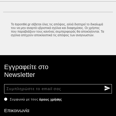
Το topontiki.gr σέβεται όλες τις απόψεις, αλλά διατηρεί το δικαίωμά
του να μην αναρτά υβριστικά σχόλια και διαφημίσεις. Οι χρήστες
που παραβιάζουν τους κανόνες συμπεριφοράς θα αποκλείονται. Τα
σχόλια απηχούν αποκλειστικά τις απόψεις των αναγνωστών.
Εγγραφείτε στο
Newsletter
Συμφωνώ με τους
όρους χρήσης
Επικοινωνία