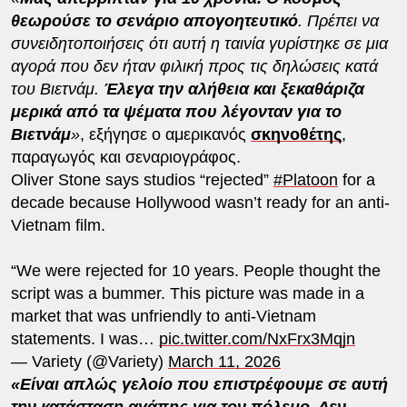
θεωρούσε το σενάριο απογοητευτικό
. Πρέπει να
συνειδητοποιήσεις ότι αυτή η ταινία γυρίστηκε σε μια
αγορά που δεν ήταν φιλική προς τις δηλώσεις κατά
του Βιετνάμ.
Έλεγα την αλήθεια και ξεκαθάριζα
μερικά από τα ψέματα που λέγονταν για το
Βιετνάμ
»
, εξήγησε ο αμερικανός
σκηνοθέτης
,
παραγωγός και σεναριογράφος.
Oliver Stone says studios “rejected”
#Platoon
for a
decade because Hollywood wasn’t ready for an anti-
Vietnam film.
“We were rejected for 10 years. People thought the
script was a bummer. This picture was made in a
market that was unfriendly to anti-Vietnam
statements. I was…
pic.twitter.com/NxFrx3Mqjn
— Variety (@Variety)
March 11, 2026
«Είναι απλώς γελοίο που επιστρέφουμε σε αυτή
την κατάσταση αγάπης για τον
πόλεμο
. Δεν