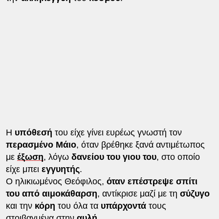
Η
υπόθεσή
του είχε γίνει ευρέως γνωστή τον
περασμένο Μάιο
, όταν βρέθηκε ξανά αντιμέτωπος
με
έξωση
, λόγω
δανείου του γιου του
, στο οποίο
είχε μπει
εγγυητής
.
Ο ηλικιωμένος Θεόφιλος,
όταν επέστρεψε σπίτι
του από αιμοκάθαρση
, αντίκρισε μαζί με τη
σύζυγο
και την
κόρη
του όλα τα
υπάρχοντά
τους
στοιβαγμένα στην
αυλή
.