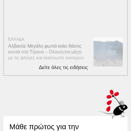
ΕΛΛΑΔΑ
Αλβανία: Μεγάλη φωτιά καίει δάσος
κοντά στα Τίρανα – Ολονύχτια μάχη
με τις φλόγες και εκκένωση οικισμών
Δείτε όλες τις ειδήσεις
Μάθε πρώτος για την