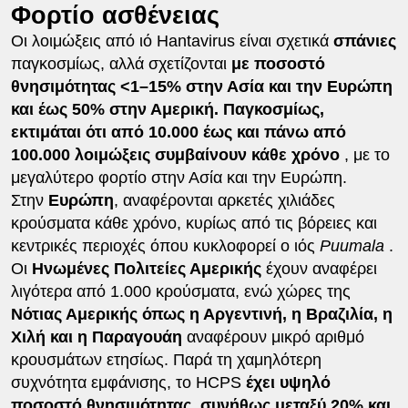
Φορτίο ασθένειας
Οι λοιμώξεις από ιό Hantavirus είναι σχετικά
σπάνιες
παγκοσμίως, αλλά σχετίζονται
με ποσοστό
θνησιμότητας <1–15% στην Ασία και την Ευρώπη
και έως 50% στην Αμερική. Παγκοσμίως,
εκτιμάται ότι από 10.000 έως και πάνω από
100.000 λοιμώξεις συμβαίνουν κάθε χρόνο
, με το
μεγαλύτερο φορτίο στην Ασία και την Ευρώπη.
Στην
Ευρώπη
, αναφέρονται αρκετές χιλιάδες
κρούσματα κάθε χρόνο, κυρίως από τις βόρειες και
κεντρικές περιοχές όπου κυκλοφορεί ο ιός
Puumala
.
Οι
Ηνωμένες Πολιτείες Αμερικής
έχουν αναφέρει
λιγότερα από 1.000 κρούσματα, ενώ χώρες της
Νότιας Αμερικής όπως η Αργεντινή, η Βραζιλία, η
Χιλή και η Παραγουάη
αναφέρουν μικρό αριθμό
κρουσμάτων ετησίως. Παρά τη χαμηλότερη
συχνότητα εμφάνισης, το HCPS
έχει υψηλό
ποσοστό θνησιμότητας, συνήθως μεταξύ 20% και