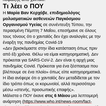
Τι λέει ο ΠΟΥ
Η
Μαρία Βαν Κερχόβε
,
επιδημιολόγος
μολυσματικών ασθενειών Παγκόσμιου
Οργανισμού Υγείας
σε συνέντευξη Τύπου, την
περασμένη Πέμπτη 7 Μαΐου, επεσήμανε σε όλους
τους τόνους ότι ο χανταϊός δεν έχει αναλογίες με την
έναρξη της πανδημίας Covid-19
«Δεν βρισκόμαστε στην ίδια κατάσταση όπως πριν
από έξι χρόνια. Θέλω να είμαι κατηγορηματική. Δεν
πρόκειται για SARS-CoV-2. Δεν είναι η αρχή μιας
πανδημίας Covid. Πρόκειται για ένα ξέσπασμα που
βλέπουμε σε ένα πλοίο» όπως είπε κατηγορηματικά.
Η ίδια ανέφερε ότι ο χανταϊός δεν μεταδίδεται με τον
ίδιο τρόπο όπως οι κορωνοϊοί, αλλά περισσότερο
μέσω «στενής, προσωπικής επαφής».
Μάλιστα ο ΠΟΥ έκανε
στις 6 Μάιου
μια λεπτομερή
ανάρτηση (
https://www.who.int/news-room/fact-