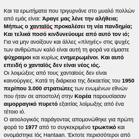
Και τα ερωτήματα που τριγυρνάνε στο μυαλό πολλών
από εμάς είναι:
Άραγε μας λένε την αλήθεια;
Μήπως ο
χανταϊός
προκαλέσει τη νέα πανδημία;
Και τελικά ποσό κινδυνεύουμε από αυτό τον ιό;
Για να μην ανοίξουν και άλλες «πληγές» στις ψυχές
των ανθρώπων καλό είναι αυτή τη φορά να είμαστε
ψύχραιμοι
και κυρίως
ενημερωμένοι
.
Και αυτό
επειδή ο χανταϊός δεν είναι νέος ιός.
Οι λοιμώξεις από τους χανταϊούς δεν είναι
καινούργιες. Κατά τη διάρκεια της δεκαετίας του
1950
περίπου 3.000 στρατιώτες
των ενωμένων εθνών
που ήταν σε αποστολή στην
Κορέα
παρουσίασαν
αιμορραγικό πυρετό
εξαιτίας λοίμωξης από ένα
τέτοιο ιό.
Ο αιτιολογικός παράγοντας απομονώθηκε για πρώτη
φορά το
1977
από το συγκεκριμένο
τρωκτικό
και
ονομάστηκε Ιός Hantaan. Έκτοτε περισσότεροι από