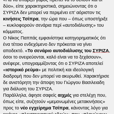
δύο», είπε χαρακτηριστικά, σημειώνοντας ότι ο
ΣΥΡΙΖΑ δεν μπορεί να περιμένει επ’ αόριστον τις
κινήσεις Τσίπρα
, την ώρα που – όπως υποστήριξε
– κυκλοφορούν σενάρια περί «αυτοδιάλυσης» του
κόμματος.
Ο Νίκος Παππάς εμφανίστηκε κατηγορηματικός ότι
ένα τέτοιο ενδεχόμενο δεν πρόκειται να γίνει
αποδεκτό. «
Το σενάριο αυτοδιάλυσης του
ΣΥΡΙΖΑ
,
όσοι το ονειρεύονται, καλό είναι να το ξεχάσουν»,
ανέφερε, υπογραμμίζοντας ότι ο ΣΥΡΙΖΑ αποτελεί
«
ιστορικό ρεύμα
» με πολιτική και ιδεολογική
διαδρομή που δεν μπορεί να ακυρωθεί. Χαρακτήρισε
δε ανιστόρητη την άποψη του Γιώργου Βασιλειαδη
για διάλυση του ΣΥΡΙΖΑ.
Παράλληλα, άφησε σαφείς
αιχμές
για στελέχη που,
όπως είπε, συζητούν «μεμονωμένες μετακινήσεις»
προς το
νέο εγχείρημα Τσίπρα
, κάνοντας λόγο για