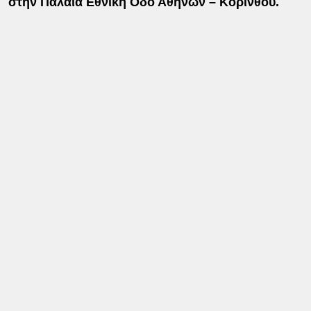
στην Παλαιά Εθνική Οδό Αθηνών – Κορίνθου.