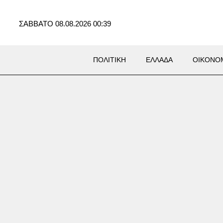
ΣΑΒΒΑΤΟ 08.08.2026 00:39
ΠΟΛΙΤΙΚΗ
ΕΛΛΑΔΑ
ΟΙΚΟΝΟ
νεί σκύλος που επέστρεψε με
ατα στα πόδια στο σπίτι που
ρόντιζαν στο Πόρτο Γερμενό