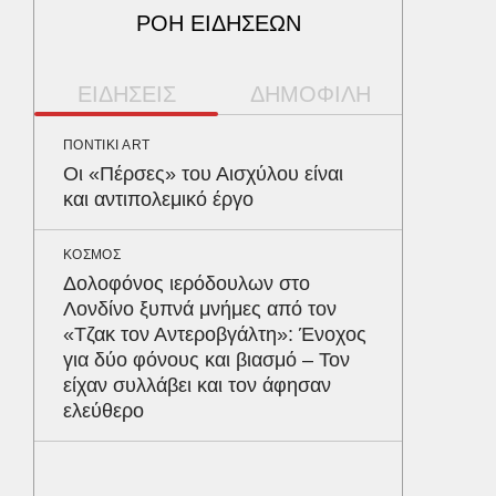
ΡΟΗ ΕΙΔΗΣΕΩΝ
ΕΙΔΗΣΕΙΣ
ΔΗΜΟΦΙΛΗ
ΠΟΝΤΙΚΙ ART
ΠΑΡΑΠΟΛ
Οι «Πέρσες» του Αισχύλου είναι
Αρναού
και αντιπολεμικό έργο
τα διόδ
Ευζώνο
Βρυξέλ
ΚΟΣΜΟΣ
Δολοφόνος ιερόδουλων στο
Λονδίνο ξυπνά μνήμες από τον
ΥΓΕΙΑ
«Τζακ τον Αντεροβγάλτη»: Ένοχος
Σταφυλ
για δύο φόνους και βιασμό – Τον
λοίμωξη
είχαν συλλάβει και τον άφησαν
διατρέ
ελεύθερο
ΠΕΡΙΒΑΛ
Φλόριν
πύθωνε