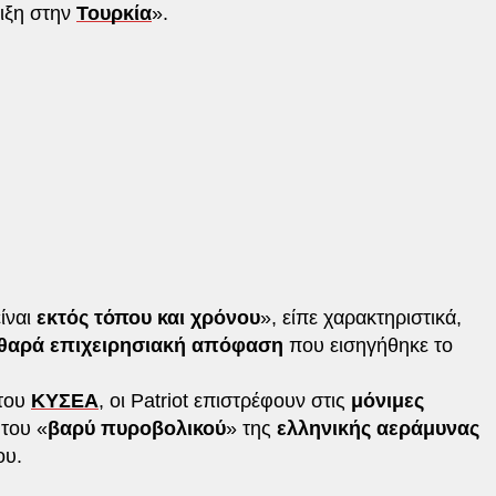
λιξη στην
Τουρκία
».
είναι
εκτός τόπου και χρόνου
», είπε χαρακτηριστικά,
θαρά επιχειρησιακή απόφαση
που εισηγήθηκε το
 του
ΚΥΣΕΑ
, οι Patriot επιστρέφουν στις
μόνιμες
του «
βαρύ πυροβολικού
» της
ελληνικής αεράμυνας
ου.