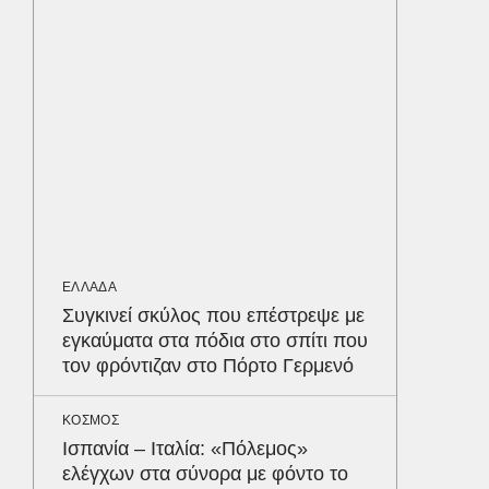
κέρδισ
διαγων
ΥΓΕΙΑ
Τα 4 φ
σάκχαρο
στην κο
ΕΝΕΡΓΕΙ
Όταν η 
ΕΛΛΑΔΑ
συμφων
Δε
Συγκινεί σκύλος που επέστρεψε με
εγκαύματα στα πόδια στο σπίτι που
τον φρόντιζαν στο Πόρτο Γερμενό
ΚΟΣΜΟΣ
Ισπανία – Ιταλία: «Πόλεμος»
ελέγχων στα σύνορα με φόντο το