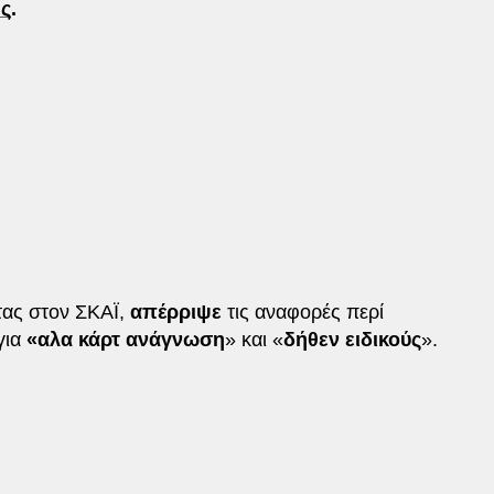
ς
.
τας στον ΣΚΑΪ,
απέρριψε
τις αναφορές περί
για
«αλα κάρτ ανάγνωση
» και «
δήθεν ειδικούς
».