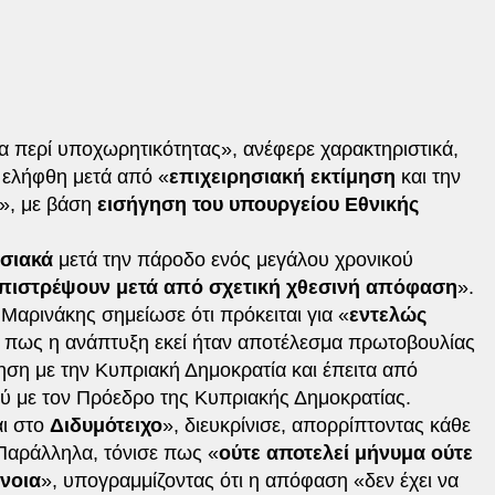
 περί υποχωρητικότητας», ανέφερε χαρακτηριστικά,
ελήφθη μετά από «
επιχειρησιακή εκτίμηση
και την
», με βάση
εισήγηση του υπουργείου Εθνικής
ησιακά
μετά την πάροδο ενός μεγάλου χρονικού
πιστρέψουν μετά από σχετική χθεσινή απόφαση
».
 Μαρινάκης σημείωσε ότι πρόκειται για «
εντελώς
ς πως η ανάπτυξη εκεί ήταν αποτέλεσμα πρωτοβουλίας
ηση με την Κυπριακή Δημοκρατία και έπειτα από
 με τον Πρόεδρο της Κυπριακής Δημοκρατίας.
αι στο
Διδυμότειχο
», διευκρίνισε, απορρίπτοντας κάθε
. Παράλληλα, τόνισε πως «
ούτε αποτελεί μήνυμα ούτε
άνοια
», υπογραμμίζοντας ότι η απόφαση «δεν έχει να