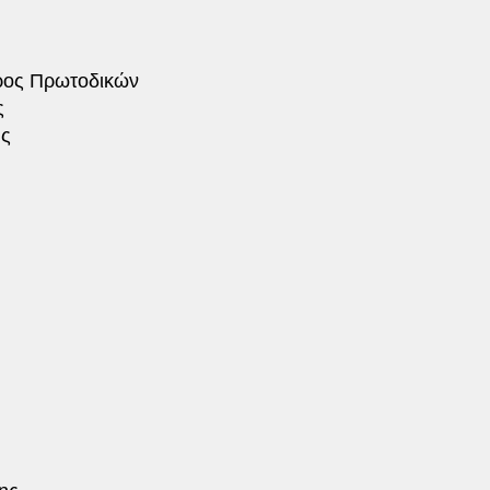
ς Πρωτοδικών
ς
ς