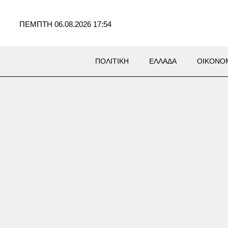
ΠΕΜΠΤΗ 06.08.2026 17:54
ΠΟΛΙΤΙΚΗ
ΕΛΛΑΔΑ
ΟΙΚΟΝΟ
ράκη: 15χρονη
ατίστηκε στη Γριά Βάθρα