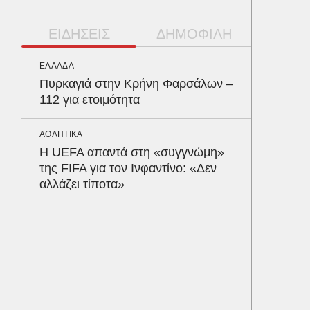
ΕΙΔΗΣΕΙΣ
ΔΗΜΟΦΙΛΗ
ΕΛΛΑΔΑ
ΥΓΕΙΑ
Πυρκαγιά στην Κρήνη Φαρσάλων –
Το συσ
112 για ετοιμότητα
ρίχνει 
προστα
ΑΘΛΗΤΙΚΑ
Η UEFA απαντά στη «συγγνώμη»
ΟΙΚΟΝΟΜ
της FIFA για τον Ινφαντίνο: «Δεν
Το παρα
αλλάζει τίποτα»
τουρισμ
φέρνου
ΑΥΤΟΚΙΝ
Κράτησ
είναι τ
του Έλ