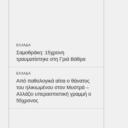
ΕΛΛΑΔΑ
Βαρύτατ
στην Π
ανακύκ
του ΧΥΤ
ΕΛΛΑΔΑ
ΑΘΛΗΤΙΚ
Σαμοθράκη: 15χρονη
«Ντοπα
τραυματίστηκε στη Γριά Βάθρα
τον Γύ
οι αθλ
στηθόδ
ΕΛΛΑΔΑ
ταχύτη
Δε
Από παθολογικά αίτια ο θάνατος
του ηλικιωμένου στον Μυστρά –
Αλλάζει υπερασπιστική γραμμή ο
55χρονος