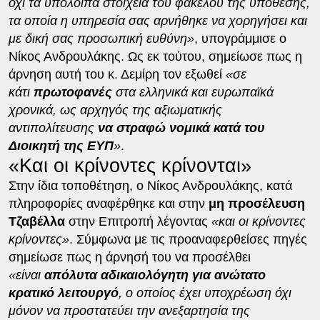
όχι τα υπόλοιπα στοιχεία του φακέλου της υπόθεσης,
τα οποία η υπηρεσία σας αρνήθηκε να χορηγήσει και
με δική σας προσωπική ευθύνη»
, υπογράμμισε ο
Νίκος Ανδρουλάκης. Ως εκ τούτου, σημείωσε πως η
άρνηση αυτή του κ. Δεμίρη τον εξωθεί
«σε
κάτι
πρωτοφανές
στα ελληνικά και ευρωπαϊκά
χρονικά, ως αρχηγός της αξιωματικής
αντιπολίτευσης
να στραφώ νομικά κατά του
Διοικητή της ΕΥΠ
»
.
«Και οι κρίνοντες κρίνονται»
Στην ίδια τοποθέτηση, ο Νίκος Ανδρουλάκης, κατά
πληροφορίες αναφέρθηκε και στην
μη προσέλευση
Τζαβέλλα
στην Επιτροπή λέγοντας
«και οι κρίνοντες
κρίνοντες»
. Σύμφωνα με τις προαναφερθείσες πηγές
σημείωσε πως η άρνησή του να προσέλθει
«είναι
απόλυτα αδικαιολόγητη για ανώτατο
κρατικό λειτουργό
, ο οποίος έχει υποχρέωση όχι
μόνον να προστατεύει την ανεξαρτησία της