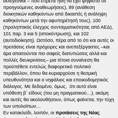
εκλέγεσθαι – που έπρεπε ήδη να έχει ψηφιστεί σε
προηγούμενες αναθεωρήσεις), 89 (ανάθεση
διοικητικών καθηκόντων από δικαστές ή ανάληψη
καθηκόντων μετά την αφυπηρέτησή τους), 100
(προληπτικός έλεγχος συνταγματικότητας από ΑΕΔ),
101 παρ. 3 και 5 (αποκέντρωση), και 102
(αυτοδιοίκηση). Ωστόσο, πέρα από το ότι και αυτές οι
προτάσεις είναι πρόχειρες και ανεπεξέργαστες –και
άρα απαιτούνται πιο σαφείς διατυπώσεις αλλά και
πολλές διευκρινίσεις– μια τέτοια συναίνεση θα
προϋπέθετε εντελώς διαφορετικό πολιτικό
περιβάλλον, όπου θα κυριαρχούσε η θεσμική
υπευθυνότητα και ο νηφάλιος και εποικοδομητικός
διάλογος. Με δεδομένο, όμως, ότι αυτό είναι
υπόθεση β΄ είδους (του μη πραγματικού…), ακόμη
και αυτές θα ακολουθήσουν, όπως φαίνεται, την τύχη
των υπολοίπων…
Εν κατακλείδι, λοιπόν, οι
προτάσεις της Νέας