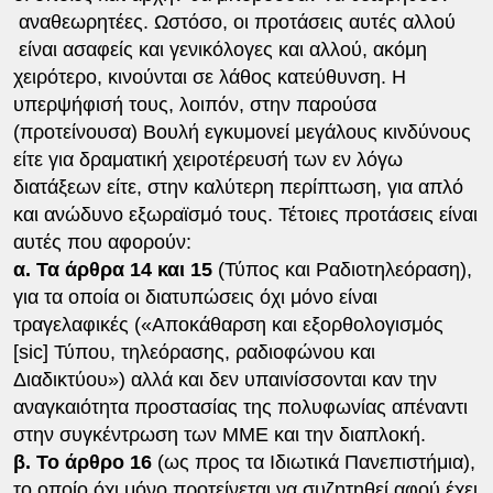
αναθεωρητέες. Ωστόσο, οι προτάσεις αυτές αλλού
είναι ασαφείς και γενικόλογες και αλλού, ακόμη
χειρότερο, κινούνται σε λάθος κατεύθυνση. Η
υπερψήφισή τους, λοιπόν, στην παρούσα
(προτείνουσα) Βουλή εγκυμονεί μεγάλους κινδύνους
είτε για δραματική χειροτέρευσή των εν λόγω
διατάξεων είτε, στην καλύτερη περίπτωση, για απλό
και ανώδυνο εξωραϊσμό τους. Τέτοιες προτάσεις είναι
αυτές που αφορούν:
α. Τα άρθρα 14 και 15
(Τύπος και Ραδιοτηλεόραση),
για τα οποία οι διατυπώσεις όχι μόνο είναι
τραγελαφικές («Αποκάθαρση και εξορθολογισμός
[sic] Τύπου, τηλεόρασης, ραδιοφώνου και
Διαδικτύου») αλλά και δεν υπαινίσσονται καν την
αναγκαιότητα προστασίας της πολυφωνίας απέναντι
στην συγκέντρωση των ΜΜΕ και την διαπλοκή.
β. Το άρθρο 16
(ως προς τα Ιδιωτικά Πανεπιστήμια),
το οποίο όχι μόνο προτείνεται να συζητηθεί αφού έχει