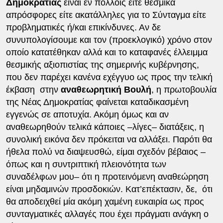
Δημοκρατίας
είναι εν πολλοίς είτε θεσμικά
απρόσφορες είτε ακατάλληλες για το Σύνταγμα είτε
προβληματικές ή/και επικίνδυνες. Αν δε
συνυπολογίσουμε και τον (προεκλογικό) χρόνο στον
οποίο κατατέθηκαν αλλά και το καταφανές έλλειμμα
θεσμικής αξιοπιστίας της σημερινής κυβέρνησης,
που δεν παρέχει κανένα εχέγγυο ως προς την τελική
έκβαση στην
αναθεωρητική Βουλή
, η πρωτοβουλία
της Νέας Δημοκρατίας φαίνεται καταδικασμένη
εγγενώς σε αποτυχία. Ακόμη όμως και αν
αναθεωρηθούν τελικά κάποιες –λίγες– διατάξεις, η
συνολική εικόνα δεν πρόκειται να αλλάξει. Παρότι θα
ήθελα πολύ να διαψευσθώ, είμαι σχεδόν βέβαιος –
όπως και η συντριπτική πλειονότητα των
συναδέλφων μου– ότι η προτεινόμενη αναθεώρηση
είναι μηδαμινών προσδοκιών. Κατ’επέκτασιν, δε, ότι
θα αποδειχθεί μία ακόμη χαμένη ευκαιρία ως προς
συνταγματικές αλλαγές που έχει πράγματι ανάγκη ο