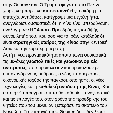
στην Ουάσιγκτον. Ο Τραμπ έφυγε από το Πεκίνο,
χωρίς να μπορεί να
αυτοεπαινεθεί
για ακόμη μια
επιτυχία. Αντιθέτως, κατέγραψε μια μεγάλη ήττα,
αναγνώρισε ουσιαστικά, ότι η Κίνα είναι υπερδύναμη,
ανάλογη των
ΗΠΑ
και ο Πρόεδρός της ισοϋψής
συνομιλητής του. Και, όσο για το Ιράν, κατάλαβε ότι
είναι
στρατηγικός εταίρος της Κίνας
στην Κεντρική
Ασία και την ευρύτερη περιοχή.
Αυτή η νέα πραγματικότητα αποτυπώνει ουσιαστικά
τις μεγάλες
γεωπολιτικές και γεωοικονομικές
ανατροπές
, που προκάλεσαν και προκαλούν με
επιταχυνόμενους ρυθμούς, ο νέος καταμερισμός
οικονομικής ισχύος της παγκοσμιοποίησης, οι νέες
τεχνολογίες και η
καθολική ανάδυση της Κίνας
. Και
αυτή η νέα πραγματικότητα θα καθορίσει αναγκαστικά
και τις επιλογές του, στον χρόνο της προεδρικής του
θητείας που του μένει, αν ξεπεράσει το σκόπελο του
Νοέμβρη. Στην «παγίδα του Θουκυδίδη», δεν ξέρω,