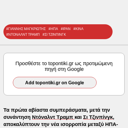
#ΓΙΑΝΝΗΣ ΜΑΓΚΡΙΩΤΗΣ
#ΗΠΑ
#ΙΡΑΝ
#ΚΙΝΑ
#ΝΤΟΝΑΛΝΤ ΤΡΑΜΠ
#ΣΙ ΤΖΙΝΠΙΝΓΚ
Προσθέστε το topontiki.gr ως προτιμώμενη
πηγή στη Google
Add topontiki.gr on Google
Τα πρώτα αβίαστα συμπεράσματα, μετά την
συνάντηση
Ντόναλντ Τραμπ
και
Σι Τζινπίνγκ
,
αποκαλύπτουν την νέα ισορροπία μεταξύ ΗΠΑ-