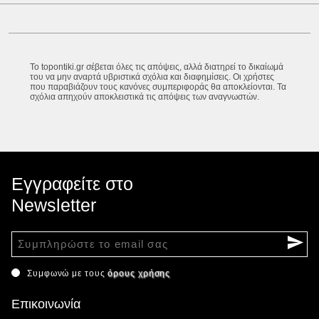
Το topontiki.gr σέβεται όλες τις απόψεις, αλλά διατηρεί το δικαίωμά
του να μην αναρτά υβριστικά σχόλια και διαφημίσεις. Οι χρήστες
που παραβιάζουν τους κανόνες συμπεριφοράς θα αποκλείονται. Τα
σχόλια απηχούν αποκλειστικά τις απόψεις των αναγνωστών.
Εγγραφείτε στο
Newsletter
Συμφωνώ με τους
όρους χρήσης
Επικοινωνία