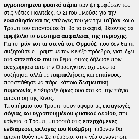
υγροποιημένο φυσικό αέριο
των ψηφοφόρων του
στις νότιες Πολιτείες. Ο Σι του μιλούσε για την
ευαισθησία
και τις επιλογές του για την
Ταϊβάν
και ο
Τραμπ του απαντούσε ότι θα το σκεφτεί, θέτοντας σε
αμφιβολία το
σύστημα ασφάλειας της περιοχής
.
Για το
Ιράν
και τα στενά του Ορμούζ
, που δεν θα τα
συζητούσε ο Τραμπ με τον Κινέζο πρόεδρο, γιατί έχει
στο
«τσεπάκι» του
το θέμα, όπως δήλωσε πριν
αναχωρήσει από την Ουάσιγκτον, όχι μόνο το
συζήτησε, αλλά με
παρακλήσεις
και
επαίνους
,
προσπάθησε να πάρει κάποια
δεσμευτική
συμφωνία
, εισέπραξε όμως ουσιαστικά, την πάγια
απάντηση της Κίνας.
Τα αιτήματα του Τράμπ, όσον αφορά τις
εισαγωγές
σόγιας και υγροποιημένου φυσικού αερίου
, που
καίγεται ο Τραμπ, μπροστά στις
επερχόμενες
ενδιάμεσες εκλογές του Νοέμβρη
, πιθανόν θα
απαντηθούν τον Σεπτέμβριο, στην νέα συνάντηση,