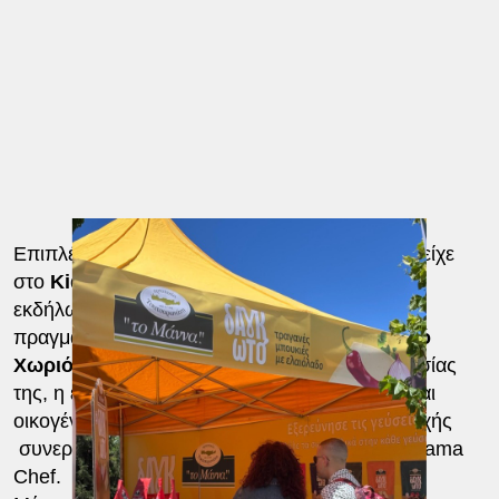
Επιπλέον, «το Μάννα» Τσατσαρωνάκη συμμετείχε
στο
Kids Fun Festival Θεσσαλονίκης
, μία
εκδήλωση με κοινωνικό χαρακτήρα που
πραγματοποιήθηκε για τη
στήριξη του Παιδικό
Χωριό SOS Φιλύρου
. Στο πλαίσιο της παρουσίας
της, η εταιρεία υλοποίησε δράσεις για παιδιά και
οικογένειες, ενώ για την προβολή της συμμετοχής
συνεργάστηκε και με τη food blogger Greek Mama
Chef.