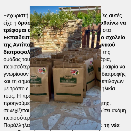
Ξεχωριστή θέση ανάμεσα στις πρωτοβουλίες αυτές
είχε η
δράση «Αποστολή: Διατροφή | Μαθαίνω να
τρέφομαι σωστά!»
, η οποία υλοποιήθηκε στα
Εκπαιδευτήρια Λαμπίρη
και στο
δημόσιο σχολείο
της Αντίπαρου, με τη συμμετοχή του κλινικού
διατροφολόγου Μάνου Δημητρούλη
και της
ομάδας του. Μέσα από διαδραστικά σεμινάρια,
περισσότεροι από 500 μαθητές είχαν την ευκαιρία να
γνωρίσουν βασικές αρχές ισορροπημένης διατροφής
και τη σημασία των καθημερινών υγιεινών επιλογών
με τρόπο ευχάριστο και κατανοητό για την ηλικία
τους. Η πρωτοβουλία, που ξεκίνησε την
προηγούμενη χρονιά από σχολεία της Κρήτης,
συνεχίζεται δυναμικά με στόχο να προσεγγίσει ακόμη
περισσότερα παιδιά σε όλη την Ελλάδα.
Παράλληλα, η εταιρεία στήριξε ως χορηγός
τη νέα