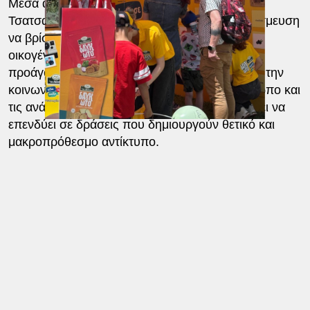
Μέσα από αυτές τις ενέργειες, «το Μάννα»
Τσατσαρωνάκη επιβεβαιώνει τη διαρκή του δέσμευση
να βρίσκεται ουσιαστικά δίπλα στην ελληνική
οικογένεια, στηρίζοντας πρωτοβουλίες που
προάγουν την ενημέρωση, την εκπαίδευση και την
κοινωνική προσφορά. Με επίκεντρο τον άνθρωπο και
τις ανάγκες της σύγχρονης κοινωνίας, συνεχίζει να
επενδύει σε δράσεις που δημιουργούν θετικό και
μακροπρόθεσμο αντίκτυπο.