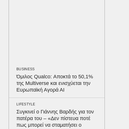
ΑΥΤΟΚΙΝ
Κράτησ
είναι τ
του Έλ
LIFESTYL
Παρά τ
τις κακ
BUSINESS
sequel
Δε
Όμιλος Qualco: Αποκτά το 50,1%
της Multiverse και ενισχύεται την
Ευρωπαϊκή Αγορά ΑΙ
LIFESTYLE
Συγκινεί ο Γιάννης Βαρδής για τον
πατέρα του – «Δεν πίστευα ποτέ
πως μπορεί να σταματήσει ο