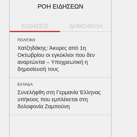
ΡΟΗ ΕΙΔΗΣΕΩΝ
ΕΙΔΗΣΕΙΣ
ΔΗΜΟΦΙΛΗ
ΠΟΛΙΤΙΚΗ
ΠΕΡΙΒΑΛ
Χατζηδάκης: Άκυρες από 1η
Φλόριν
Οκτωβρίου οι εγκύκλιοι που δεν
πύθωνε
αναρτώνται – Υποχρεωτική η
κέρδισ
δημοσίευσή τους
διαγων
ΕΛΛΑΔΑ
ΥΓΕΙΑ
Συνελήφθη στη Γερμανία Έλληνας
Τα 4 φ
υπήκοος που εμπλέκεται στη
σάκχαρο
δολοφονία Ζαμπούνη
στην κο
ΕΝΕΡΓΕΙ
Όταν η 
συμφων