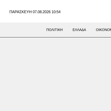
ΠΑΡΑΣΚΕΥΗ 07.08.2026 10:54
ΠΟΛΙΤΙΚΗ
ΕΛΛΑΔΑ
ΟΙΚΟΝΟ
SS
ς Qualco: Αποκτά το 50,1%
ltiverse και ενισχύεται την
αϊκή Αγορά ΑΙ