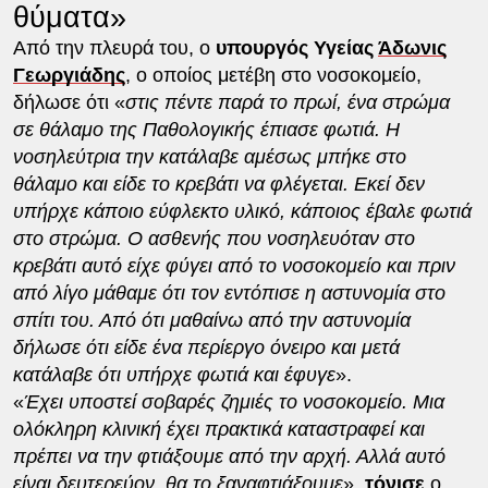
θύματα»
Από την πλευρά του, ο
υπουργός Υγείας
Άδωνις
Γεωργιάδης
, ο οποίος μετέβη στο νοσοκομείο,
δήλωσε ότι «
στις πέντε παρά το πρωί, ένα στρώμα
σε θάλαμο της Παθολογικής έπιασε φωτιά. Η
νοσηλεύτρια την κατάλαβε αμέσως μπήκε στο
θάλαμο και είδε το κρεβάτι να φλέγεται. Εκεί δεν
υπήρχε κάποιο εύφλεκτο υλικό, κάποιος έβαλε φωτιά
στο στρώμα. Ο ασθενής που νοσηλευόταν στο
κρεβάτι αυτό είχε φύγει από το νοσοκομείο και πριν
από λίγο μάθαμε ότι τον εντόπισε η αστυνομία στο
σπίτι του. Από ότι μαθαίνω από την αστυνομία
δήλωσε ότι είδε ένα περίεργο όνειρο και μετά
κατάλαβε ότι υπήρχε φωτιά και έφυγε
».
«
Έχει υποστεί σοβαρές ζημιές το νοσοκομείο. Μια
ολόκληρη κλινική έχει πρακτικά καταστραφεί και
πρέπει να την φτιάξουμε από την αρχή. Αλλά αυτό
είναι δευτερεύον, θα το ξαναφτιάξουμε
»,
τόνισε
ο