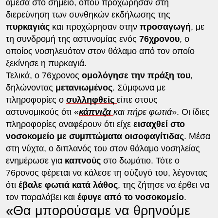
άμεσα στο σημείο, όπου προχώρησαν στη
διερεύνηση των συνθηκών εκδήλωσης της
πυρκαγιάς
και προχώρησαν στην
προσαγωγή
, με
τη συνδρομή της αστυνομίας ενός
76χρονου
, ο
οποίος νοσηλευόταν στον θάλαμο από τον οποίο
ξεκίνησε η πυρκαγιά.
Τελικά, ο 76χρονος
ομολόγησε την πράξη του
,
δηλώνοντας
μετανιωμένος
. Σύμφωνα με
πληροφορίες ο
συλληφθείς
είπε στους
αστυνομικούς ότι «
κάπνιζα
και πήρε φωτιά
». Οι ίδιες
πληροφορίες αναφέρουν ότι είχε
εισαχθεί στο
νοσοκομείο με συμπτώματα οισοφαγίτιδας
. Μέσα
στη νύχτα, ο διπλανός του στον θάλαμο νοσηλείας
ενημέρωσε για
καπνούς
στο δωμάτιο. Τότε ο
76ρονος φέρεται να κάλεσε τη σύζυγό του, λέγοντας
ότι
έβαλε φωτιά κατά λάθος
, της ζήτησε να έρθει να
τον παραλάβει και
έφυγε από το νοσοκομείο
.
«Θα μπορούσαμε να θρηνούμε