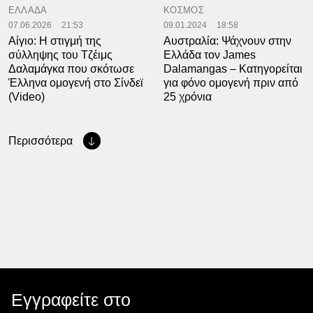
ΕΛΛΑΔΑ
ΚΟΣΜΟΣ
07.06.2026
21:53
09.01.2024
18:58
Αίγιο: Η στιγμή της
Αυστραλία: Ψάχνουν στην
σύλληψης του Τζέιμς
Ελλάδα τον James
Δαλαμάγκα που σκότωσε
Dalamangas – Κατηγορείται
Έλληνα ομογενή στο Σίνδεϊ
για φόνο ομογενή πριν από
(Video)
25 χρόνια
Περισσότερα
Εγγραφείτε στο