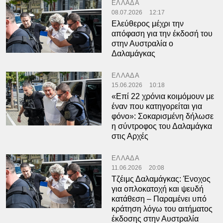
ΕΛΛΑΔΑ
08.07.2026
12:17
Ελεύθερος μέχρι την
απόφαση για την έκδοσή του
στην Αυστραλία ο
Δαλαμάγκας
ΕΛΛΑΔΑ
15.06.2026
10:18
«Επί 22 χρόνια κοιμόμουν με
έναν που κατηγορείται για
φόνο»: Σοκαρισμένη δήλωσε
η σύντροφος του Δαλαμάγκα
στις Αρχές
ΕΛΛΑΔΑ
11.06.2026
20:08
Τζέιμς Δαλαμάγκας: Ένοχος
για οπλοκατοχή και ψευδή
κατάθεση – Παραμένει υπό
κράτηση λόγω του αιτήματος
έκδοσης στην Αυστραλία