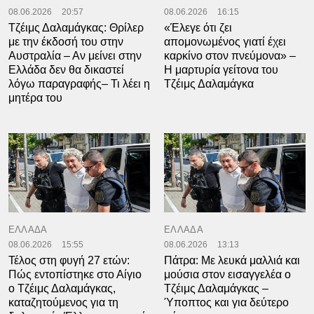
08.06.2026
20:57
08.06.2026
16:15
Τζέιμς Δαλαμάγκας: Θρίλερ
«Έλεγε ότι ζει
με την έκδοσή του στην
απομονωμένος γιατί έχει
Αυστραλία – Αν μείνει στην
καρκίνο στον πνεύμονα» –
Ελλάδα δεν θα δικαστεί
Η μαρτυρία γείτονα του
λόγω παραγραφής– Τι λέει η
Τζέιμς Δαλαμάγκα
μητέρα του
ΕΛΛΑΔΑ
ΕΛΛΑΔΑ
08.06.2026
15:55
08.06.2026
13:13
Τέλος στη φυγή 27 ετών:
Πάτρα: Με λευκά μαλλιά και
Πώς εντοπίστηκε στο Αίγιο
μούσια στον εισαγγελέα ο
ο Τζέιμς Δαλαμάγκας,
Τζέιμς Δαλαμάγκας –
καταζητούμενος για τη
Ύποπτος και για δεύτερο