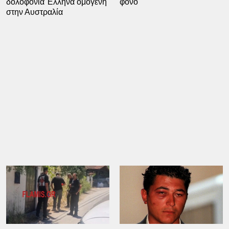
δολοφονία Έλληνα ομογενή
φόνο
στην Αυστραλία