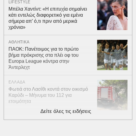
LIFESTYLE
Μπέλα Χαντίντ: «Η επιτυχία σημαίνει
κάτι εντελώς διαφορετικό για εμένα
σήμερα απ’ ό,τι πριν από μερικά
χρόνια»
ΑΘΛΗΤΙΚΑ
ΠΑΟΚ: Πανέτοιμος για το πρώτο
βήμα πρόκρισης στα πλέι οφ του
Europa League κόντρα στην
Άντερλεχτ
ΕΛΛΑΔΑ
Φωτιά στο Λασίθι κοντά στον οικισμό
Καρύδι – Μήνυμα του 112 για
ετοιμότητα
Δείτε όλες τις ειδήσεις