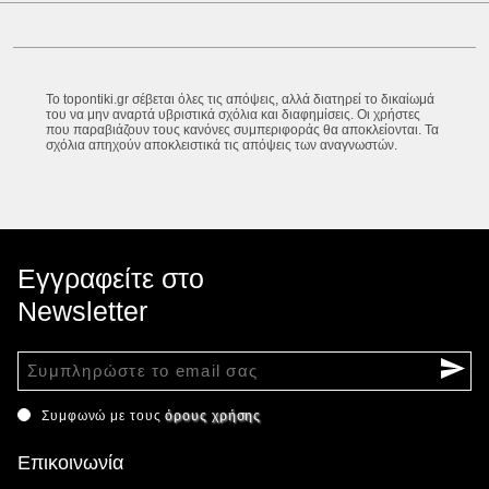
Το topontiki.gr σέβεται όλες τις απόψεις, αλλά διατηρεί το δικαίωμά
του να μην αναρτά υβριστικά σχόλια και διαφημίσεις. Οι χρήστες
που παραβιάζουν τους κανόνες συμπεριφοράς θα αποκλείονται. Τα
σχόλια απηχούν αποκλειστικά τις απόψεις των αναγνωστών.
Εγγραφείτε στο
Newsletter
Συμφωνώ με τους
όρους χρήσης
Επικοινωνία