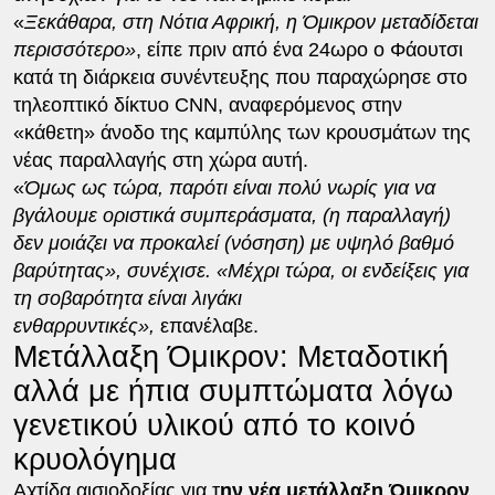
«
Ξεκάθαρα, στη Νότια Αφρική, η Όμικρον μεταδίδεται
περισσότερο»
, είπε πριν από ένα 24ωρο ο Φάουτσι
κατά τη διάρκεια συνέντευξης που παραχώρησε στο
τηλεοπτικό δίκτυο CNN, αναφερόμενος στην
«κάθετη» άνοδο της καμπύλης των κρουσμάτων της
νέας παραλλαγής στη χώρα αυτή.
«
Όμως ως τώρα, παρότι είναι πολύ νωρίς για να
βγάλουμε οριστικά συμπεράσματα, (η παραλλαγή)
δεν μοιάζει να προκαλεί (νόσηση) με υψηλό βαθμό
βαρύτητας», συνέχισε. «Μέχρι τώρα, οι ενδείξεις για
τη σοβαρότητα είναι λιγάκι
ενθαρρυντικές»,
επανέλαβε.
Μετάλλαξη Όμικρον: Μεταδοτική
αλλά με ήπια συμπτώματα λόγω
γενετικού υλικού από το κοινό
κρυολόγημα
Αχτίδα αισιοδοξίας για τ
ην νέα μετάλλαξη Όμικρον