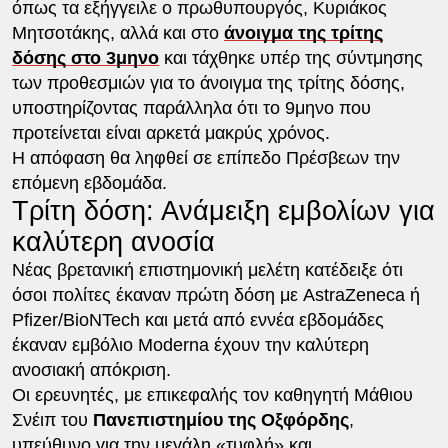
όπως τα εξήγγειλε ο πρωθυπουργός, Κυριάκος
Μητσοτάκης, αλλά και στο
άνοιγμα της τρίτης
δόσης στο 3μηνο
και τάχθηκε υπέρ της σύντμησης
των προθεσμιών για το άνοιγμα της τρίτης δόσης,
υποστηρίζοντας παράλληλα ότι το 9μηνο που
προτείνεται είναι αρκετά μακρύς χρόνος.
Η απόφαση θα ληφθεί σε επίπεδο Πρέσβεων την
επόμενη εβδομάδα.
Τρίτη δόση: Ανάμειξη εμβολίων για
καλύτερη ανοσία
Νέας βρετανική επιστημονική μελέτη κατέδειξε ότι
όσοι πολίτες έκαναν πρώτη δόση με AstraZeneca ή
Pfizer/BioNTech και μετά από εννέα εβδομάδες
έκαναν εμβόλιο Moderna έχουν την καλύτερη
ανοσιακή απόκριση.
Οι ερευνητές, με επικεφαλής τον καθηγητή Μάθιου
Σνέιπ του
Πανεπιστημίου της Οξφόρδης
,
υπεύθυνο για την μεγάλη «τυφλή» και