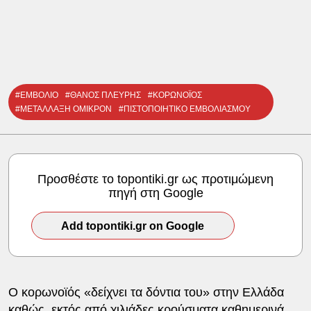
#ΕΜΒΟΛΙΟ
#ΘΑΝΟΣ ΠΛΕΥΡΗΣ
#ΚΟΡΩΝΟΪΟΣ
#ΜΕΤΑΛΛΑΞΗ ΟΜΙΚΡΟΝ
#ΠΙΣΤΟΠΟΙΗΤΙΚΟ ΕΜΒΟΛΙΑΣΜΟΥ
Προσθέστε το topontiki.gr ως προτιμώμενη
πηγή στη Google
Add topontiki.gr on Google
Ο κορωνοϊός «δείχνει τα δόντια του» στην Ελλάδα
καθώς, εκτός από χιλιάδες κρούσματα καθημερινά,