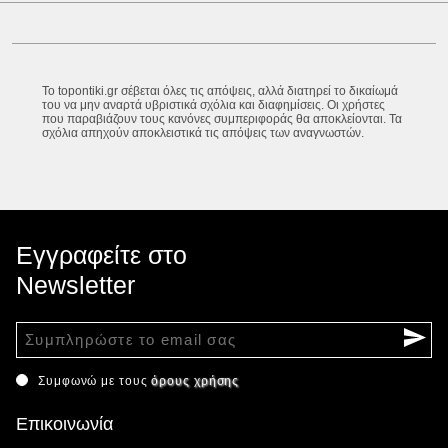
Το topontiki.gr σέβεται όλες τις απόψεις, αλλά διατηρεί το δικαίωμά
του να μην αναρτά υβριστικά σχόλια και διαφημίσεις. Οι χρήστες
που παραβιάζουν τους κανόνες συμπεριφοράς θα αποκλείονται. Τα
σχόλια απηχούν αποκλειστικά τις απόψεις των αναγνωστών.
Εγγραφείτε στο
Newsletter
Συμφωνώ με τους
όρους χρήσης
Επικοινωνία