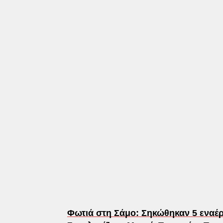
Φωτιά στη Σάμο: Σηκώθηκαν 5 εναέρ