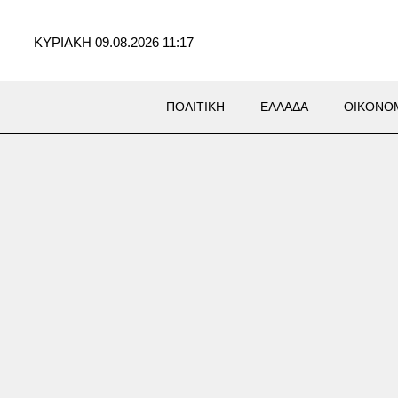
ΚΥΡΙΑΚΗ 09.08.2026 11:17
ΠΟΛΙΤΙΚΗ
ΕΛΛΑΔΑ
ΟΙΚΟΝΟ
αλύτερη μέρα της
στιάτικης εξόδου: Πάνω από
0 ταξιδιώτες σήμερα από τον