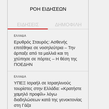
ΡΟΗ ΕΙΔΗΣΕΩΝ
ΕΙΔΗΣΕΙΣ
ΔΗΜΟΦΙΛΗ
ΕΛΛΑΔΑ
ΠΟΛΙΤΙΚΗ
Ερυθρός Σταυρός: Ασθενής
Αρναού
επιτέθηκε σε νοσηλεύτρια – Την
φτάνει 
άρπαξε από τα μαλλιά και τη
σημαίνε
χτύπησε σε πόρτες – Η θέση της
ΠΟΕΔΗΝ
ΠΑΡΑΠΟΛ
Αρναού
ΕΛΛΑΔΑ
τα διόδ
ΥΠΕΞ Ισραήλ σε Ισραηλινούς
Ευζώνο
τουρίστες στην Ελλάδα: «Κρατήστε
Βρυξέλ
χαμηλό προφίλ» λόγω
διαδηλώσεων κατά της γενοκτονίας
ΟΙΚΟΝΟΜ
στη Γάζα
Μειωμέ