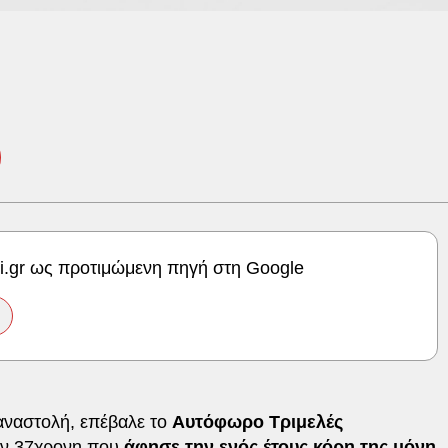
ki.gr ως προτιμώμενη πηγή στη Google
ή αναστολή, επέβαλε το
Αυτόφωρο Τριμελές
ν 37χρονη που
άφησε την ενός έτους κόρη της μόνη