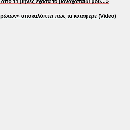
ν από 11 μήνες έχασα το μοναχοπαίδι μου…»
πρώτων» αποκαλύπτει πώς τα κατάφερε (Video)