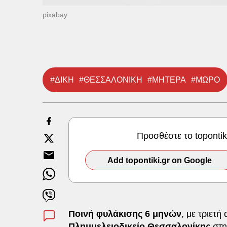
pixabay
#ΔΙΚΗ
#ΘΕΣΣΑΛΟΝΙΚΗ
#ΜΗΤΕΡΑ
#ΜΩΡΟ
Προσθέστε το toponti
Add topontiki.gr on Google
Ποινή φυλάκισης 6 μηνών
, με τριετ
Πλημμελειοδικείο
Θεσσαλονίκης
στη