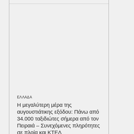
όφελος 
κερδίζ
ΚΟΣΜΟΣ
Καναδά
επειδή…
να δέσε
επιβάτ
αεροδρ
ΥΓΕΙΑ
Σταφυλ
λοίμωξη
ΕΛΛΑΔΑ
διατρέ
Δε
Η μεγαλύτερη μέρα της
αυγουστιάτικης εξόδου: Πάνω από
34.000 ταξιδιώτες σήμερα από τον
Πειραιά – Συνεχόμενες πληρότητες
σε πλοία και ΚΤΕΛ