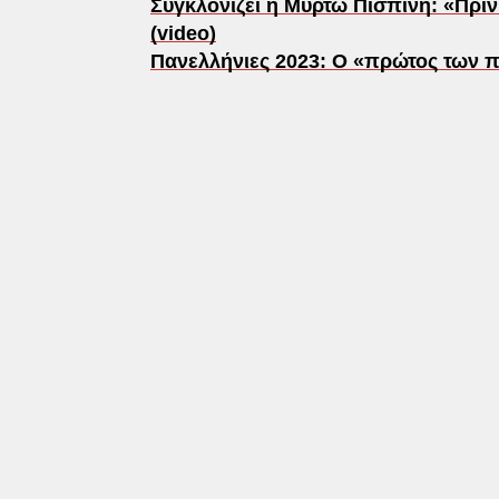
Συγκλονίζει η Μυρτώ Πισπινή: «Πρι
(video)
Πανελλήνιες 2023: Ο «πρώτος των 