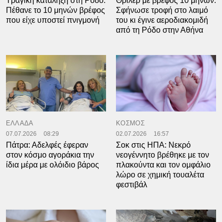
Τραγική κατάληξη στη Ρόδο:
Θρίλερ με βρέφος 10 μηνών:
Πέθανε το 10 μηνών βρέφος
Σφήνωσε τροφή στο λαιμό
που είχε υποστεί πνιγμονή
του κι έγινε αεροδιακομιδή
από τη Ρόδο στην Αθήνα
ΕΛΛΑΔΑ
ΚΟΣΜΟΣ
07.07.2026
08:29
02.07.2026
16:57
Πάτρα: Αδελφές έφεραν
Σοκ στις ΗΠΑ: Νεκρό
στον κόσμο αγοράκια την
νεογέννητο βρέθηκε με τον
ίδια μέρα με ολόιδιο βάρος
πλακούντα και τον ομφάλιο
λώρο σε χημική τουαλέτα
φεστιβάλ