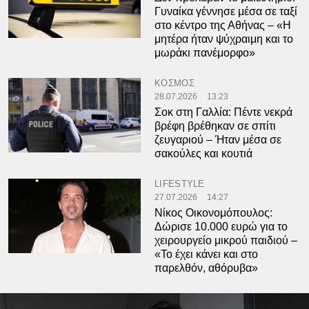
Γυναίκα γέννησε μέσα σε ταξί
στο κέντρο της Αθήνας – «Η
μητέρα ήταν ψύχραιμη και το
μωράκι πανέμορφο»
ΚΟΣΜΟΣ
28.07.2026
13:23
Σοκ στη Γαλλία: Πέντε νεκρά
βρέφη βρέθηκαν σε σπίτι
ζευγαριού – Ήταν μέσα σε
σακούλες και κουτιά
LIFESTYLE
27.07.2026
14:27
Νίκος Οικονομόπουλος:
Δώρισε 10.000 ευρώ για το
χειρουργείο μικρού παιδιού –
«Το έχει κάνει και στο
παρελθόν, αθόρυβα»