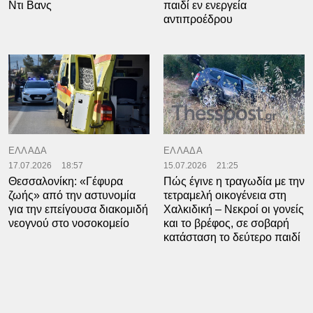
Ντι Βανς
παιδί εν ενεργεία
αντιπροέδρου
ΕΛΛΑΔΑ
ΕΛΛΑΔΑ
17.07.2026
18:57
15.07.2026
21:25
Θεσσαλονίκη: «Γέφυρα
Πώς έγινε η τραγωδία με την
ζωής» από την αστυνομία
τετραμελή οικογένεια στη
για την επείγουσα διακομιδή
Χαλκιδική – Νεκροί οι γονείς
νεογνού στο νοσοκομείο
και το βρέφος, σε σοβαρή
κατάσταση το δεύτερο παιδί