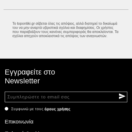
Το topontiki.gr σέβεται όλες τις απόψεις, αλλά διατηρεί το δικαίωμά
του να μην αναρτά υβριστικά σχόλια και διαφημίσεις. Οι χρήστες
που παραβιάζουν τους κανόνες συμπεριφοράς θα αποκλείονται. Τα
σχόλια απηχούν αποκλειστικά τις απόψεις των αναγνωστών.
Εγγραφείτε στο
Newsletter
Συμφωνώ με τους
όρους χρήσης
Επικοινωνία