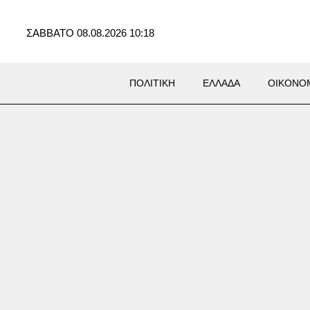
ΣΑΒΒΑΤΟ 08.08.2026 10:18
ΠΟΛΙΤΙΚΗ
ΕΛΛΑΔΑ
ΟΙΚΟΝΟ
τικού Νείλου: Έντονη
χία για την αύξηση των
μάτων στην Αττική –