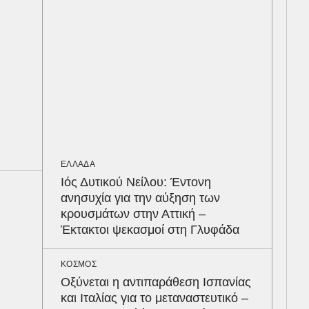
κέρ
δια
ΟΙΚ
Σε 
τον
στα
απα
σε 
ΕΛΛΑΔΑ
Ιός Δυτικού Νείλου: Έντονη
ΟΙΚ
ανησυχία για την αύξηση των
Άλλ
κρουσμάτων στην Αττική –
Ελλ
Έκτακτοι ψεκασμοί στη Γλυφάδα
πρα
εισ
20
ΚΟΣΜΟΣ
Οξύνεται η αντιπαράθεση Ισπανίας
και Ιταλίας για το μεταναστευτικό –
ΕΝΕ