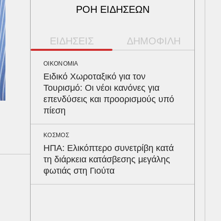
ΡΟΗ ΕΙΔΗΣΕΩΝ
ΕΙΔΗΣΕΙΣ
ΔΗΜΟΦΙΛΗ
ΟΙΚΟΝΟΜΙΑ
ΠΑΡ
Ειδικό Χωροταξικό για τον
Αρν
Τουρισμό: Οι νέοι κανόνες για
τα 
επενδύσεις και προορισμούς υπό
Ευζ
πίεση
Βρυ
ΚΟΣΜΟΣ
ΥΓΕ
ΗΠΑ: Ελικόπτερο συνετρίβη κατά
Στα
τη διάρκεια κατάσβεσης μεγάλης
λοί
φωτιάς στη Γιούτα
δια
ΠΕΡ
Φλό
πύθ