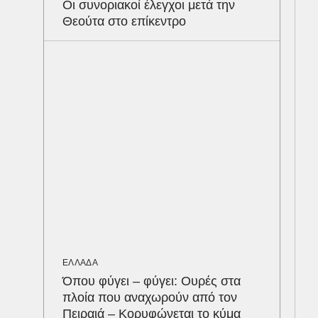
Οι συνοριακοί έλεγχοι μετά την
Ότα
Θεούτα στο επίκεντρο
συμ
ΥΓΕ
Τα 
σάκ
στη
ΕΛΛΑΔΑ
Όπου φύγει – φύγει: Ουρές στα
πλοία που αναχωρούν από τον
Πειραιά – Κορυφώνεται το κύμα