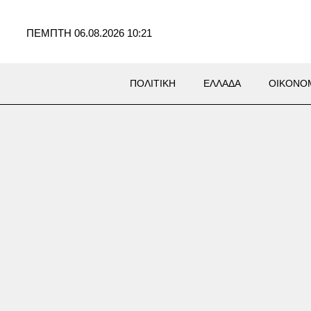
ΠΕΜΠΤΗ 06.08.2026 10:21
ΠΟΛΙΤΙΚΗ
ΕΛΛΑΔΑ
ΟΙΚΟΝΟ
YLE
io Banderas: «Η καρδιακή
ολή ήταν το καλύτερο
α που μου συνέβη»