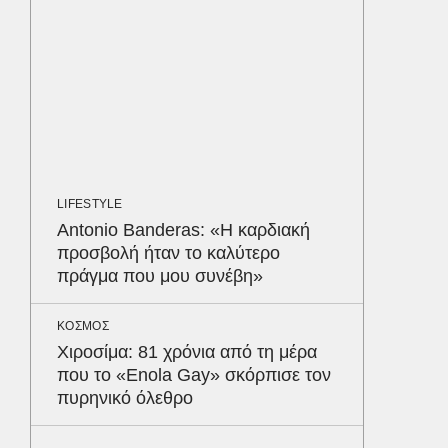
οι αθλ
στηθόδ
ταχύτη
MEDIA
«Καλημ
Κυκλοφ
τον Βασ
Παυλόπ
LIFESTYLE
Antonio Banderas: «Η καρδιακή
προσβολή ήταν το καλύτερο
ΕΛΛΑΔΑ
πράγμα που μου συνέβη»
Σκόπελ
λεηλατο
Κατασχ
ΚΟΣΜΟΣ
800.00
Δε
Χιροσίμα: 81 χρόνια από τη μέρα
που το «Enola Gay» σκόρπισε τον
πυρηνικό όλεθρο