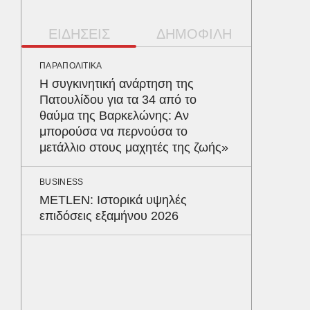
ΕΙΔΗΣΕΙΣ
ΔΗΜΟΦΙΛΗ
ΠΑΡΑΠΟΛΙΤΙΚΑ
ΥΓΕΙΑ
Η συγκινητική ανάρτηση της
Το συσ
Πατουλίδου για τα 34 από το
ρίχνει 
θαύμα της Βαρκελώνης: Αν
προστα
μπορούσα να περνούσα το
μετάλλιο στους μαχητές της ζωής»
ΠΑΡΑΠΟΛ
Ο Γιάν
BUSINESS
νοσηλε
METLEN: Ιστορικά υψηλές
Νοσοκο
επιδόσεις εξαμήνου 2026
«ευχαρ
προσω
ΑΘΛΗΤΙΚ
«Ντοπα
τον Γύ